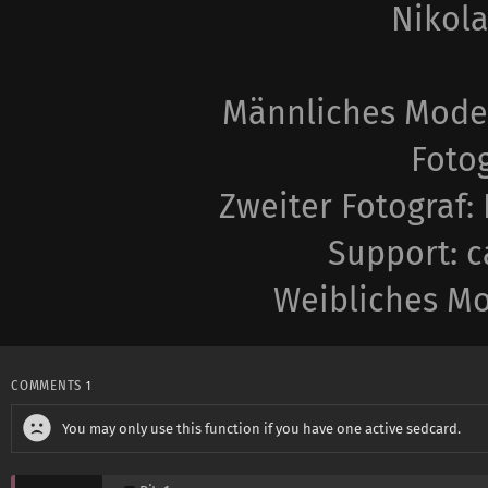
Nikola
Männliches Model
Fotog
Zweiter Fotograf: 
Support: c
Weibliches Mod
COMMENTS
1
You may only use this function if you have one active sedcard.