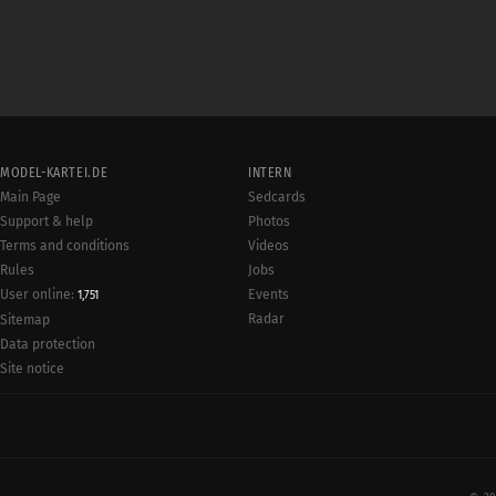
MODEL-KARTEI.DE
INTERN
Main Page
Sedcards
Support & help
Photos
Terms and conditions
Videos
Rules
Jobs
User online:
Events
1,751
Radar
Sitemap
Data protection
Site notice