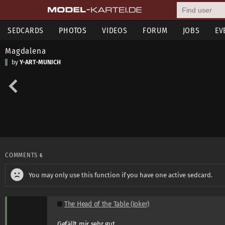
SEDCARDS
PHOTOS
VIDEOS
FORUM
JOBS
EV
Magdalena
by
Y-ART-MUNICH
COMMENTS
6
You may only use this function if you have one active sedcard.
The Head of the Table (Joker)
Gefällt mir sehr gut