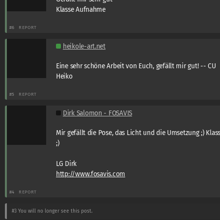
Klasse Aufnahme
#6
REPORT
heikole-art.net
Eine sehr schöne Arbeit von Euch, gefällt mir gut! -- CU
Heiko
#5
REPORT
Dirk Salomon - FOSAVIS
Mir gefällt die Pose, das Licht und die Umsetzung ;) Klas
;)
LG Dirk
http://www.fosavis.com
#4
REPORT
#3
You will no longer see this post.