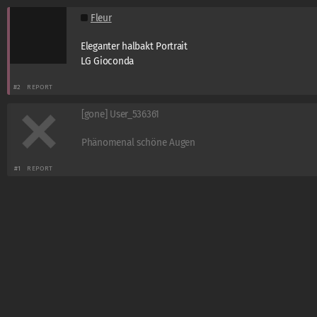
Fleur
Eleganter halbakt Portrait
LG Gioconda
#2
REPORT
[gone] User_536361
Phänomenal schöne Augen
#1
REPORT