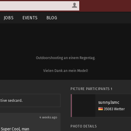
JOBS
EVENTS
BLOG
Outdoorshooting an einem Regentag.
Vielen Dank an mein Model!
PICTURE PARTICIPANTS
1
ctive sedcard.
sunny.lsmc
35083 Wetter
4 weeks ago
PHOTO DETAILS
. Super Cool, man