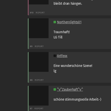
bleibt dran hängen.
#10
REPORT
Northernlights01
Traumhaft!
LG Till
#9
REPORT
Artfexx
Eine wunderschöne Szene!
lg
#8
REPORT
^v^Zauberhaft^v^
schöne stimmungsvolle Arbeit:-)
#7
REPORT