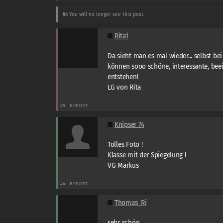
#6
You will no longer see this post.
Rita1
Da sieht man es mal wieder... selbst be
können sooo schöne, interessante, bee
entstehen!
LG von Rita
#5
REPORT
Knipser 74
Tolles Foto !
Klasse mit der Spiegelung !
VG Markus
#4
REPORT
Thomas_Ri
sehr schön