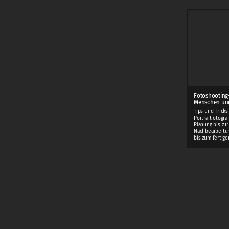
Fotoshooting
Menschen und
Tips und Tricks
Portraitfotogra
Planung bis zur
Nachbearbeitung
bis zum fertigen