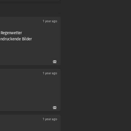
1 year ago
i Regenwetter
indruckende Bilder
1 year ago
1 year ago