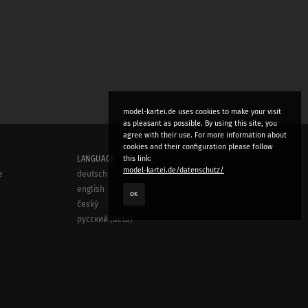
model-kartei.de uses cookies to make your visit
as pleasant as possible. By using this site, you
agree with their use. For more information about
cookies and their configuration please follow
LANGUAGE
this link:
model-kartei.de/datenschutz/
e
deutsch
english
OK
český
русский (beta)