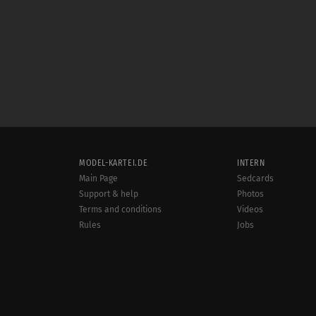
MODEL-KARTEI.DE
INTERN
Main Page
Sedcards
Support & help
Photos
Terms and conditions
Videos
Rules
Jobs
User online:
Events
1,664
Radar
Sitemap
Data protection
Site notice