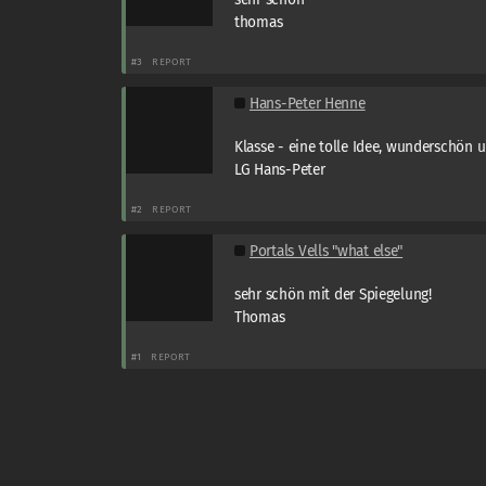
thomas
#3
REPORT
Hans-Peter Henne
Klasse - eine tolle Idee, wunderschön 
LG Hans-Peter
#2
REPORT
Portals Vells "what else"
sehr schön mit der Spiegelung!
Thomas
#1
REPORT