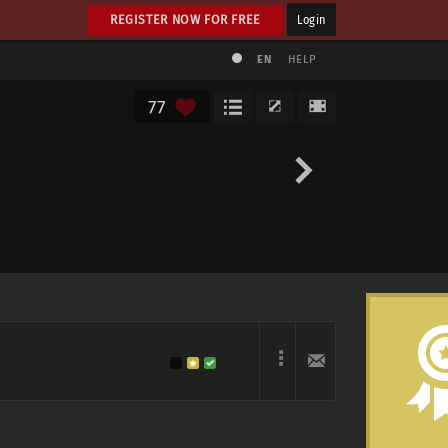
REGISTER NOW FOR FREE
Login
EN
HELP
77