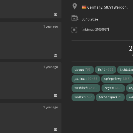
Germany
,
58791 Werdohl
30.10.2024
1 year ago
2
1 year ago
abend
708
licht
4632
lichtst
portrait
99465
spiegelung
1365
weiblich
12380
regen
1801
re
wolken
557
farbenspiel
26
wa
1 year ago