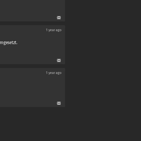
1 year ago
umgesetzt.
1 year ago