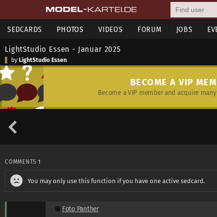
SEDCARDS
PHOTOS
VIDEOS
FORUM
JOBS
EV
LightStudio Essen - Januar 2025
by
LightStudio Essen
BECOME A VIP ME
Become a VIP member and acquire many 
COMMENTS
1
You may only use this function if you have one active sedcard.
Foto Panther