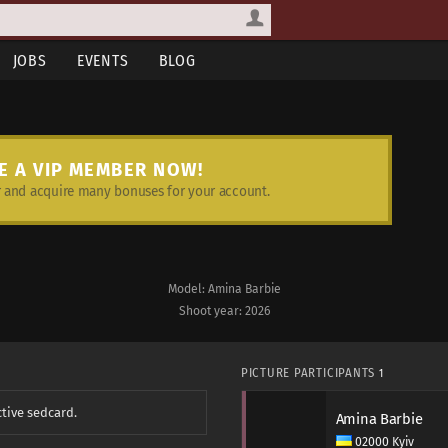
JOBS
EVENTS
BLOG
E A VIP MEMBER NOW!
and acquire many bonuses for your account.
Model: Amina Barbie
Shoot year: 2026
PICTURE PARTICIPANTS
1
ctive sedcard.
Amina Barbie
02000 Kyiv