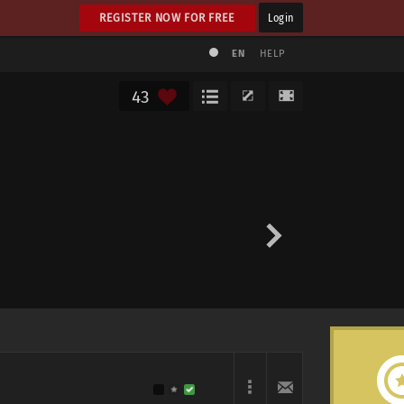
REGISTER NOW FOR FREE
Login
EN
HELP
43