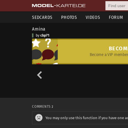
SEDCARDS
PHOTOS
VIDEOS
FORUM
Amina
by
cbp71
BECOM
Become a VIP member 
COMMENTS
2
You may only use this function if you have one a