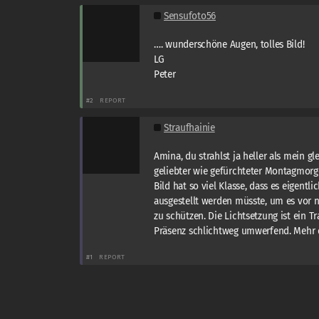
Sensufoto56
…. wunderschöne Augen, tolles Bild!
LG
Peter
#2
REPORT
Straufhainie
Amina, du strahlst ja heller als mein g
geliebter wie gefürchteter Montagmorg
Bild hat so viel Klasse, dass es eigentli
ausgestellt werden müsste, um es vor 
zu schützen. Die Lichtsetzung ist ein 
Präsenz schlichtweg umwerfend. Mehr d
#1
REPORT