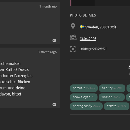
1 month ago
PHOTO DETAILS
Sweden
,
23801 Oxie
13.04.2026
3 months ago
leichermaßen
en-Kaffee! Dieses
ch hinter Panzerglas
neidischen Blicken
Traum und deine
portrait
99465
beauty
48287
avon, bitte!
brown eyes
73
woman
14521
photography
2165
studio
46971