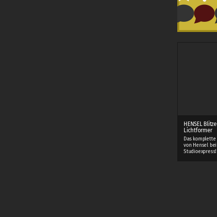
HENSEL Blitze
Lichtformer
Das komplette
von Hensel bei
Studioexpress!