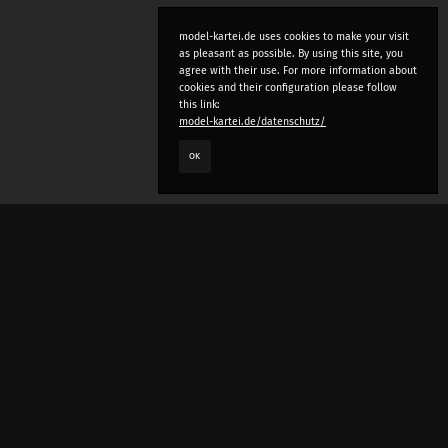
model-kartei.de uses cookies to make your visit
as pleasant as possible. By using this site, you
agree with their use. For more information about
cookies and their configuration please follow
this link:
model-kartei.de/datenschutz/
OK
LANGUAGE
e
deutsch
english
český
русский (beta)