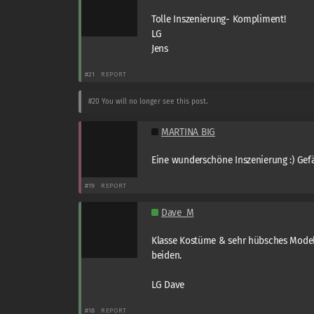
Tolle Inszenierung- Kompliment!
LG
Jens
#21
REPORT
#20
You will no longer see this post.
MARTINA BIG
Eine wunderschöne Inszenierung :) Gefäl
#19
REPORT
Dave_M
Klasse Kostüme & sehr hübsches Mode
beiden.
LG Dave
#18
REPORT