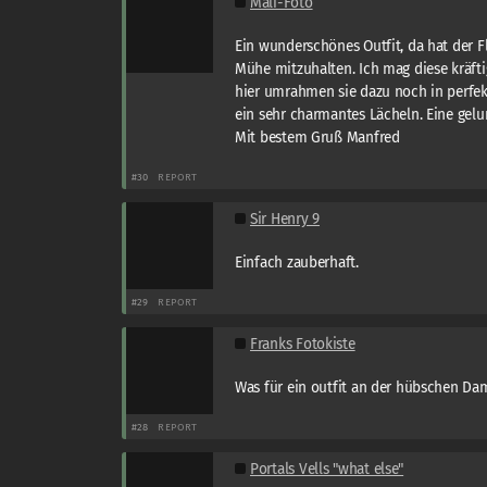
Mali-Foto
Ein wunderschönes Outfit, da hat der F
Mühe mitzuhalten. Ich mag diese kräft
hier umrahmen sie dazu noch in perfek
ein sehr charmantes Lächeln. Eine ge
Mit bestem Gruß Manfred
#30
REPORT
Sir Henry 9
Einfach zauberhaft.
#29
REPORT
Franks Fotokiste
Was für ein outfit an der hübschen D
#28
REPORT
Portals Vells "what else"