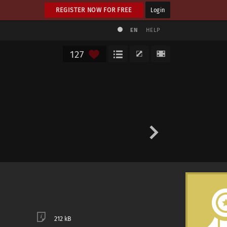
REGISTER NOW FOR FREE
Login
EN
HELP
127
212 kB