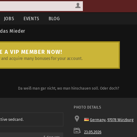
JOBS
EVENTS
BLOG
 das Mieder
E A VIP MEMBER NOW!
and acquire many bonuses for your account.
Da weiß man gar nicht, wo man hinschauen soll. Oder doch?
PHOTO DETAILS
ctive sedcard.
Germany
,
97078 Würzburg
23.05.2026