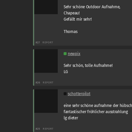
Sehr schöne Outdoor Aufnahme,
Chapeau!
Gefällt mir sehr!
Thomas
#27
REPORT
newpix
Sehr schön, tolle Aufnahme!
LG
#26
REPORT
schotterpilot
eine sehr schöne aufnahme der hübsch
fantastischer fröhlicher ausstrahlung
lg dieter
#25
REPORT