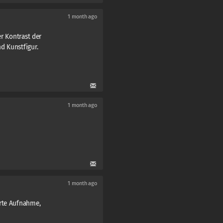
1 month ago
er Kontrast der
d Kunstfigur.
1 month ago
1 month ago
rte Aufnahme,