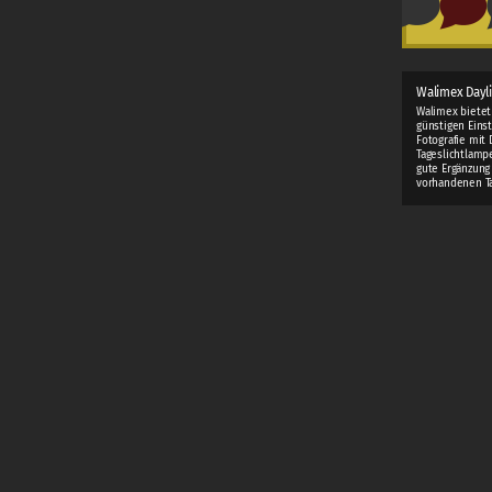
Walimex Dayl
Walimex bietet
günstigen Einst
Fotografie mit 
Tageslichtlamp
gute Ergänzung
vorhandenen Ta