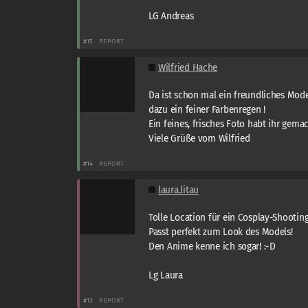
LG Andreas
#15
REPORT
Wilfried Hache
Da ist schon mal ein freundliches Mode
dazu ein feiner Farbenregen !
Ein feines, frisches Foto habt ihr gemac
Viele Grüße vom Wilfried
#14
REPORT
laura.litau
Tolle Location für ein Cosplay-Shooting
Passt perfekt zum Look des Models!
Den Anime kenne ich sogar! :-D
Lg Laura
#13
REPORT