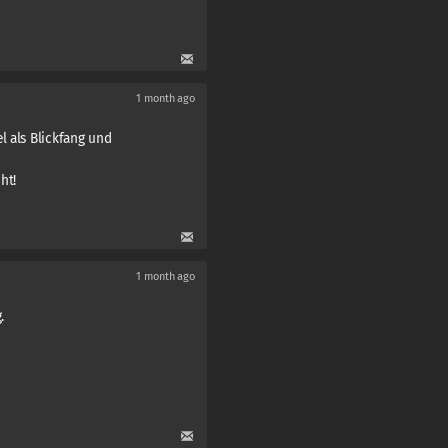
1 month ago
l als Blickfang und
ht!
1 month ago
.