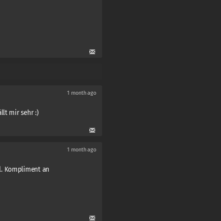
1 month ago
lt mir sehr :)
1 month ago
l. Kompliment an