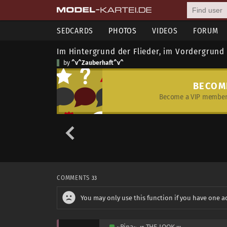
SEDCARDS
PHOTOS
VIDEOS
FORUM
Im Hintergrund der Flieder, im Vordergrund
by
^v^Zauberhaft^v^
BECOM
Become a VIP member 
COMMENTS
33
You may only use this function if you have one a