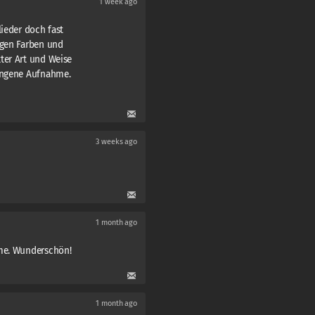
1 week ago
lieder doch fast
igen Farben und
ter Art und Weise
lungene Aufnahme.
3 weeks ago
1 month ago
ame. Wunderschön!
1 month ago