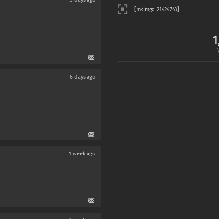
5 days ago
1
6 days ago
1 week ago