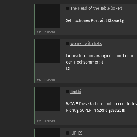
The Head of the Table (Joker)
Sehr schönes Portrait ! Klasse Lg
#24
REPORT
women with hats
Ikonisch schön arrangiert ... und definit
den Hochsommer ;-)
LG
#23
REPORT
Barthi
WOW!!! Diese Farben...und soo ein tolles
Richtig SUPER in Szene gesetzt !!!
#22
REPORT
JUPICS