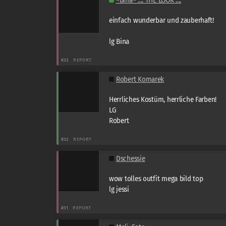
~Bina~ .::: THE LOOK :::.
einfach wunderbar und zauberhaft!
lg Bina
#33
REPORT
Robert Komarek
Herrliches Kostüm, herrliche Farben!
LG
Robert
#32
REPORT
Dschessie
wow tolles outfit mega bild top
lg jessi
#31
REPORT