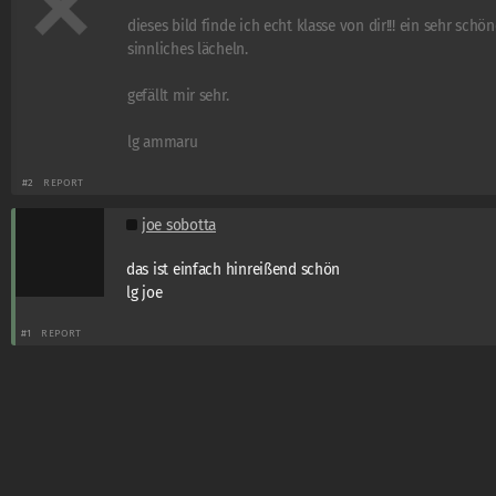
dieses bild finde ich echt klasse von dir!!! ein sehr schön
sinnliches lächeln.
gefällt mir sehr.
lg ammaru
#2
REPORT
joe sobotta
das ist einfach hinreißend schön
lg joe
#1
REPORT