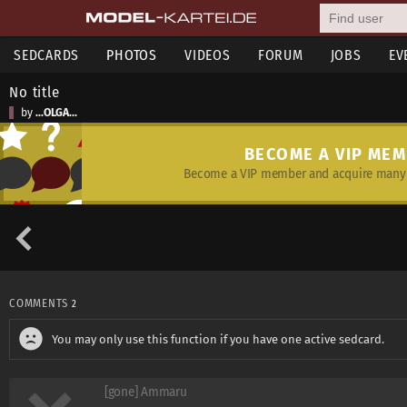
SEDCARDS
PHOTOS
VIDEOS
FORUM
JOBS
EV
No title
by
...OLGA...
BECOME A VIP ME
Become a VIP member and acquire many 
COMMENTS
2
You may only use this function if you have one active sedcard.
[gone] Ammaru