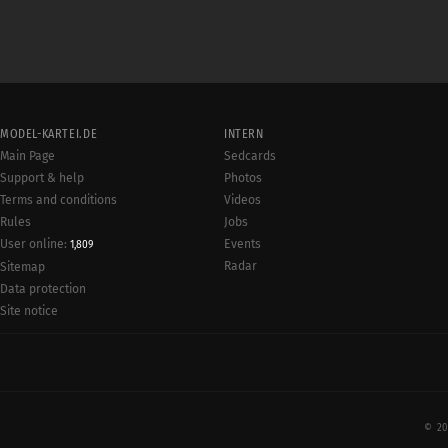
MODEL-KARTEI.DE
INTERN
Main Page
Sedcards
Support & help
Photos
Terms and conditions
Videos
Rules
Jobs
User online:
Events
1,809
Radar
Sitemap
Data protection
Site notice
© 20