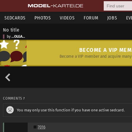
SEDCARDS
PHOTOS
VIDEOS
FORUM
JOBS
EV
No title
by
...OLGA...
BECOME A VIP ME
Become a VIP member and acquire many 
COMMENTS
7
You may only use this function if you have one active sedcard.
7016