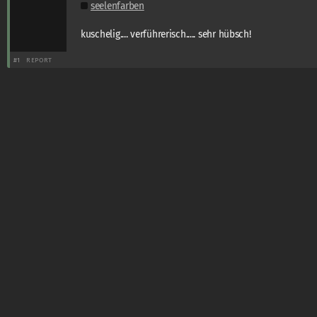
seelenfarben
kuschelig.... verführerisch..... sehr hübsch!
#1
REPORT