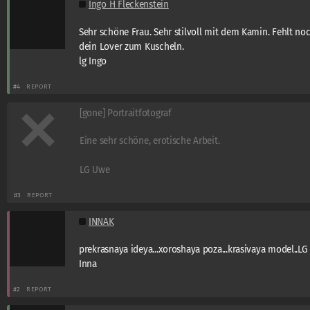
Ingo H Fleckenstein
Sehr schöne Frau. Sehr stilvoll mit dem Kamin. Fehlt no
dein Lover zum Kuscheln.
lg Ingo
#4
REPORT
[gone] Portraitfotograf
Eine sehr schöne, erotische Arbeit.
LG Uwe
#3
REPORT
INNAK
prekrasnaya ideya...xoroshaya poza...krasivaya model..LG
Inna
#2
REPORT