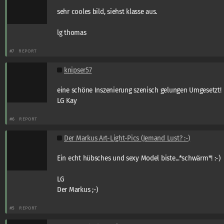
sehr cooles bild, siehst klasse aus.
lg thomas
#7
REPORT
knipser57
eine schöne Inszenierung szenisch gelungen Umgesetzt!
LG Kay
#6
REPORT
Der Markus Art-Light-Pics (Jemand Lust? :-)
Ein echt hübsches und sexy Model biste...*schwärm*! :-)
LG
Der Markus ;-)
#5
REPORT