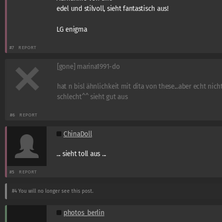
edel und stilvoll, sieht fantastisch aus!
LG enigma
#7
REPORT
[gone] marina1991-do
hat n bisl ähnlichkeit mit dita von these...aber echt nich
schlecht^^ sieht gut aus
#6
REPORT
ChinaDoll
... sieht toll aus ...
#5
REPORT
#4
You will no longer see this post.
photos_berlin