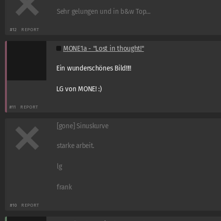
Sehr gelungen und in b&w Top...
#12
REPORT
MONE1a - "Lost in thought!"
Ein wunderschönes Bild!!!!
LG von MONE! :)
#11
REPORT
[gone] Sinuskurve
starke arbeit.
lg
frank
#10
REPORT