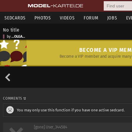
SEDCARDS
PHOTOS
VIDEOS
FORUM
JOBS
EV
No title
by
...OLGA...
BECOME A VIP ME
Become a VIP member and acquire many 
COMMENTS
12
You may only use this function if you have one active sedcard.
[gone] User_344584