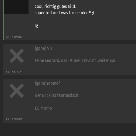
cool, richtig gutes Bild,
super toll und was für ne idee!!! ;)
lg
#3
REPORT
[gone] VII
feine sedcard, das ist mein favorit, weiter so!
#2
REPORT
[gone] Momo*
der Blick ist fanttastisch!
LG Momo
#1
REPORT