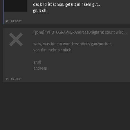
das bild ist schön. gefällt mir sehr gut...
gruß olli
#2
REPORT
[gone] *PHOTOGRAPHERAndreasDräger*account wird gelöscht!!
wow, was für ein wunderschönes ganzportrait
von dir - sehr sinnlich.
gruß
andreas
#1
REPORT