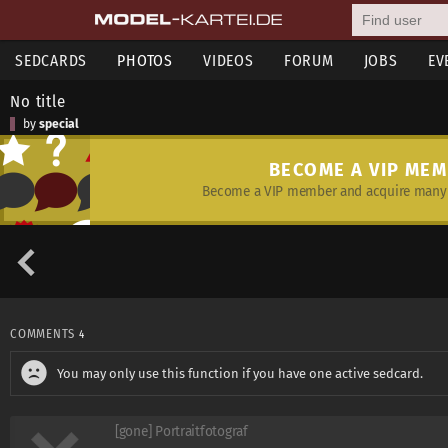
SEDCARDS
PHOTOS
VIDEOS
FORUM
JOBS
EV
No title
by
special
BECOME A VIP ME
Become a VIP member and acquire many 
COMMENTS
4
You may only use this function if you have one active sedcard.
[gone] Portraitfotograf