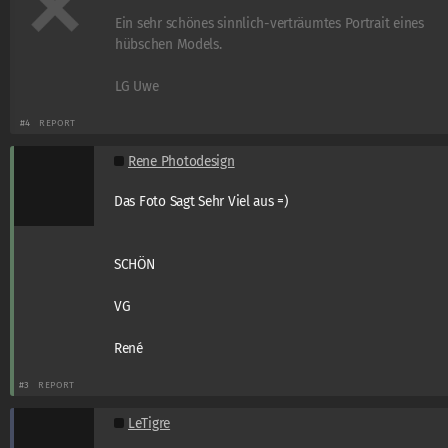
Ein sehr schönes sinnlich-verträumtes Portrait eines
hübschen Models.
LG Uwe
#4
REPORT
Rene Photodesign
Das Foto Sagt Sehr Viel aus =)
SCHÖN
VG
René
#3
REPORT
LeTigre