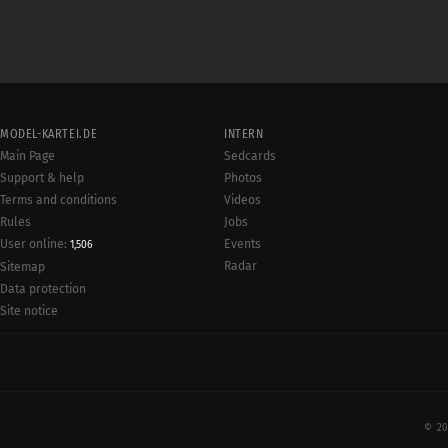
MODEL-KARTEI.DE
INTERN
Main Page
Sedcards
Support & help
Photos
Terms and conditions
Videos
Rules
Jobs
User online:
Events
1,506
Radar
Sitemap
Data protection
Site notice
© 20