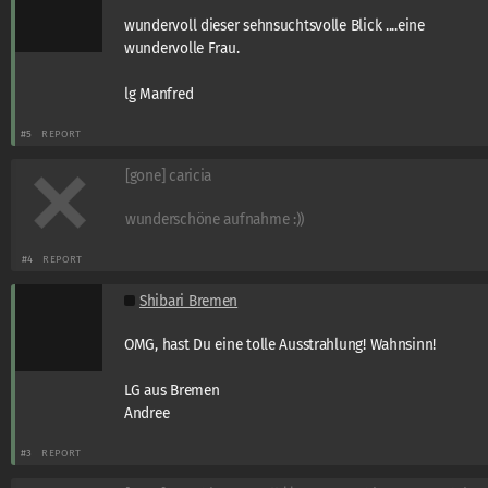
wundervoll dieser sehnsuchtsvolle Blick ....eine
wundervolle Frau.
lg Manfred
#5
REPORT
[gone] caricia
wunderschöne aufnahme :))
#4
REPORT
Shibari Bremen
OMG, hast Du eine tolle Ausstrahlung! Wahnsinn!
LG aus Bremen
Andree
#3
REPORT