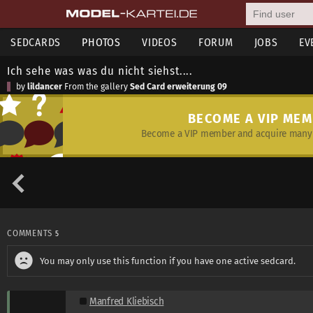
SEDCARDS
PHOTOS
VIDEOS
FORUM
JOBS
EV
Ich sehe was was du nicht siehst....
by
lildancer
From the gallery
Sed Card erweiterung 09
BECOME A VIP ME
Become a VIP member and acquire many 
COMMENTS
5
You may only use this function if you have one active sedcard.
Manfred Kliebisch