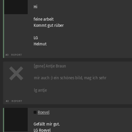
Hi
feine arbeit
Kommt gut rüber
LG
Helmut
#3
REPORT
[gone] Antje Braun
mir auch :) ein schönes bild, mag ich sehr
lg antje
#2
REPORT
Roevel
Gefällt mir gut.
LG Roevel