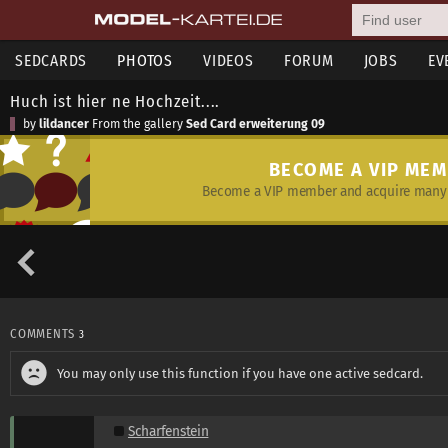
SEDCARDS
PHOTOS
VIDEOS
FORUM
JOBS
EV
Huch ist hier ne Hochzeit....
by
lildancer
From the gallery
Sed Card erweiterung 09
BECOME A VIP ME
Become a VIP member and acquire many 
COMMENTS
3
You may only use this function if you have one active sedcard.
Scharfenstein