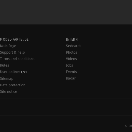
MODEL-KARTEI.DE
INTERN
Main Page
Sedcards
Support & help
Photos
Terms and conditions
Videos
Rules
Jobs
User online:
Events
1,771
Radar
Sitemap
Data protection
Site notice
© 20