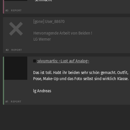
#3
REPORT
[gone] User_88670
Hervorragende Arbeit von Beiden !
LG Werner
#2
REPORT
:vivum:artis: ~Lust auf Analog~
Das ist toll. Habt ihr beiden sehr schön gemacht. Outfit,
Pose, Make-Up und das Foto selbst sind wirklich Klasse.
lg Andreas
#1
REPORT