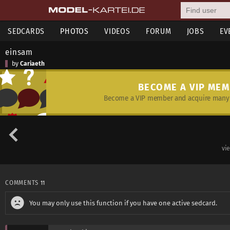
SEDCARDS
PHOTOS
VIDEOS
FORUM
JOBS
EV
einsam
by
Cariaeth
BECOME A VIP ME
Become a VIP member and acquire many 
vi
COMMENTS
11
You may only use this function if you have one active sedcard.