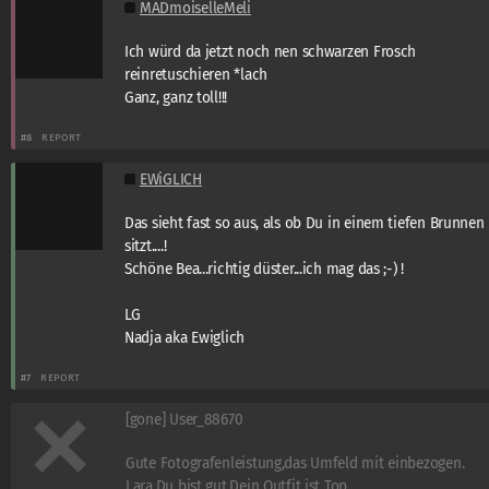
MADmoiselleMeli
Ich würd da jetzt noch nen schwarzen Frosch
reinretuschieren *lach
Ganz, ganz toll!!!
#8
REPORT
EWiGLICH
Das sieht fast so aus, als ob Du in einem tiefen Brunnen
sitzt....!
Schöne Bea...richtig düster...ich mag das ;-) !
LG
Nadja aka Ewiglich
#7
REPORT
[gone] User_88670
Gute Fotografenleistung,das Umfeld mit einbezogen.
Lara,Du bist gut,Dein Outfit ist Top.