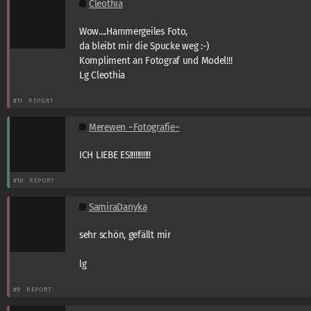
Cleothia
Wow....Hammergeiles Foto,
da bleibt mir die Spucke weg :-)
Kompliment an Fotograf und Model!!!
Lg Cleothia
#11
REPORT
Merewen ~Fotografie~
ICH LIEBE ES!!!!!!!!!!!
#10
REPORT
SamiraDanyka
sehr schön, gefällt mir
lg
#9
REPORT