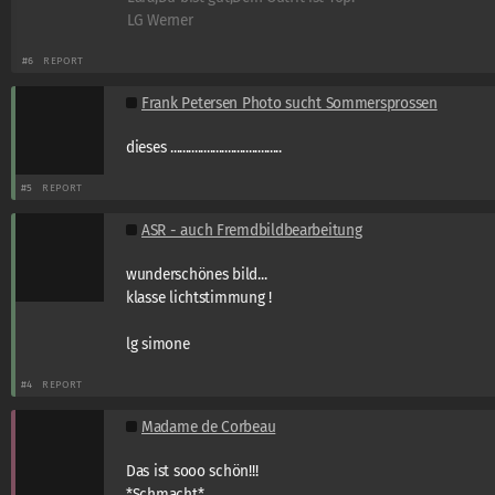
LG Werner
#6
REPORT
Frank Petersen Photo sucht Sommersprossen
dieses .....................................
#5
REPORT
ASR - auch Fremdbildbearbeitung
wunderschönes bild...
klasse lichtstimmung !
lg simone
#4
REPORT
Madame de Corbeau
Das ist sooo schön!!!
*Schmacht*