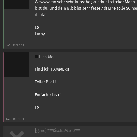
Wowww ein sehr sehr hübscher, ausdrucksstarker Mann
bist du! Und dein Blick ist sehr fesselnd! EIne tolle SC ha
du da!
LG
Linny
#43
REPORT
Lina Mo
Find ich HAMMER!!!
Toller Blick!
Einfach klasse!
LG
#42
REPORT
[gone] ***KischaMarie***