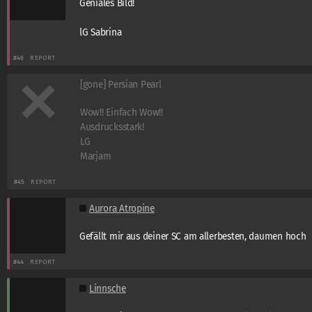
Geniales Bild!
lG Sabrina
#46
REPORT
[gone] Persian Pearl
Wow!! Einfach Wow!!
Ausdrucksstark!
LG
Marjam
#45
REPORT
Aurora Atropine
Gefällt mir aus deiner SC am allerbesten, daumen hoch
#44
REPORT
Linnsche