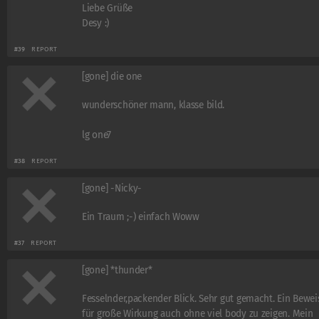
Liebe Grüße
Desy :)
#39
REPORT
[gone] die one
wunderschöner mann, klasse bild.
lg one7
#38
REPORT
[gone] -Nicky-
Ein Traum ;-) einfach Woww
#37
REPORT
[gone] *thunder*
Fesselnder,packender Blick. Sehr gut gemacht. Ein Bewei
für große Wirkung auch ohne viel body zu zeigen. Mein