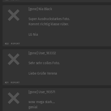
[gone] Nia Black
Super Ausdruckstarkes Foto.
Kommt richtig klasse rüber.
LG Nia
#22
REPORT
[gone] User_183332
Sehr sehr colles Foto.
Liebe Grüße Verena
#21
REPORT
[gone] User_193571
wow mega stark....
genial