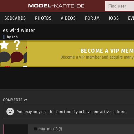
SEDCARDS
PHOTOS
VIDEOS
FORUM
JOBS
EV
es wird winter
by
Fr.h.
BECOME A VIP ME
Become a VIP member and acquire many 
COMMENTS
49
You may only use this function if you have one active sedcard.
miu-miu13 (!)