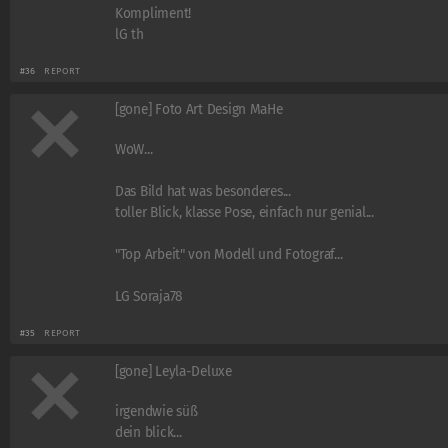
Kompliment!
lG th
#36
REPORT
[gone] Foto Art Design MaHe
WoW...
Das Bild hat was besonderes...
toller Blick, klasse Pose, einfach nur genial...
"Top Arbeit" von Modell und Fotograf...
LG Soraja78
#35
REPORT
[gone] Leyla-Deluxe
irgendwie süß
dein blick...