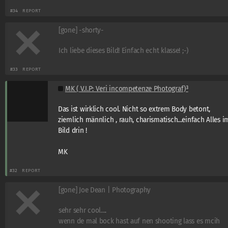
#34
REPORT
[gone] -shorty-
Ich liebe dieses Bild! Einfach echt klasse! ;-)
#33
REPORT
MK ( V.I.P: Veri incompetenze Photograf)³
Das ist wirklich cool. Nicht so extrem Body betont,
ziemlich männlich , rauh, charismatisch...einfach Alles i
Bild drin !
MK
#32
REPORT
[gone] Joe Dean | Photography
sehr sehr cool....
wenn de mal bock hast auf nen shooting lass es mcih