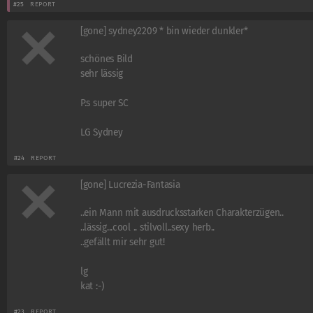
#25
REPORT
[gone] sydney2209 * bin wieder dunkler*
schönes Bild
sehr lässig
P.s super SC
LG Sydney
#24
REPORT
[gone] Lucrezia-Fantasia
..ein Mann mit ausdrucksstarken Charakterzügen..
..lässig...cool .. stilvoll..sexy herb..
..gefällt mir sehr gut!
lg
kat :-)
#23
REPORT