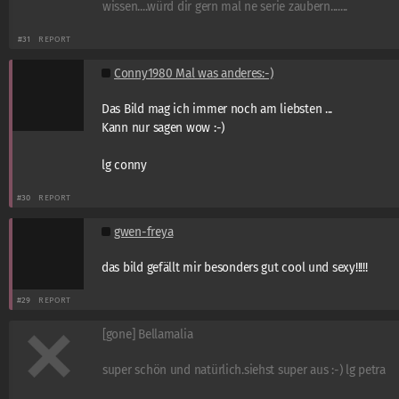
wissen....würd dir gern mal ne serie zaubern.......
#31
REPORT
Conny1980 Mal was anderes:-)
Das Bild mag ich immer noch am liebsten ...
Kann nur sagen wow :-)
lg conny
#30
REPORT
gwen-freya
das bild gefällt mir besonders gut cool und sexy!!!!!
#29
REPORT
[gone] Bellamalia
super schön und natürlich.siehst super aus :-) lg petra