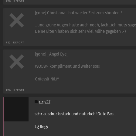
#28
REPORT
[gone] Christiana....hat wieder Zeit zum shooten !!
...und grüne Augen haste auch noch, lach...ich muss sag
Deine Eltern haben sich sehr viel Mühe gegeben ;-)
#27
REPORT
[gone] _Angel Eye_
WOOW- kompliment und weiter so!!!
Grüessli NiLi*
#26
REPORT
regy27
sehr ausdrucksstark und natürlich! Gute Bea...
Lg Regy