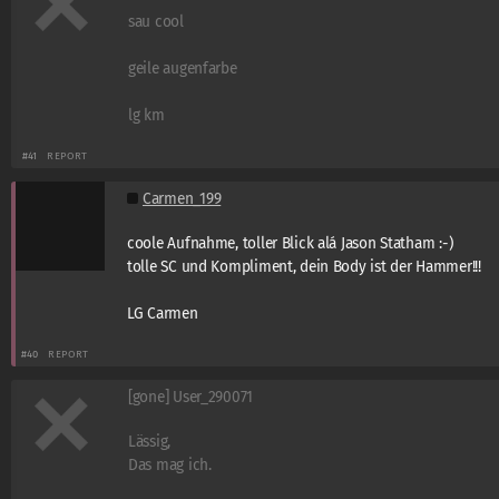
sau cool
geile augenfarbe
lg km
#41
REPORT
Carmen_199
coole Aufnahme, toller Blick alá Jason Statham :-)
tolle SC und Kompliment, dein Body ist der Hammer!!!
LG Carmen
#40
REPORT
[gone] User_290071
Lässig,
Das mag ich.