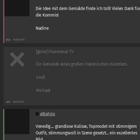
Die Idee mit dem Gemälde finde ich toll! Vielen Dank fü
die Kommis!
Nadine
#42
REPORT
[gone] Pixomenal TV
Ein Gemälde eines großen italienischen Künstlers.
Gruß
Michael
#41
REPORT
albatros
Venedig.... grandiose Kulisse, Topmodel mit stimmigem
Outfit, stimmungsvoll in Szene gesetzt... ein exzellentes
Bild.