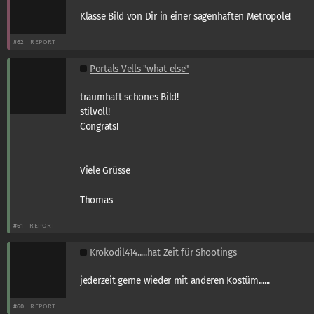
Klasse Bild von Dir in einer sagenhaften Metropole!
#62
REPORT
Portals Vells "what else"
traumhaft schönes Bild!
stilvoll!
Congrats!
Viele Grüsse
Thomas
#61
REPORT
Krokodil414.....hat Zeit für Shootings
jederzeit gerne wieder mit anderen Kostüm......
#60
REPORT