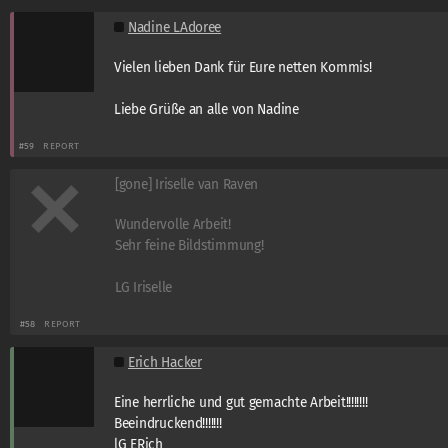
Nadine LAdoree
Vielen lieben Dank für Eure netten Kommis!
Liebe Grüße an alle von Nadine
#59
REPORT
[gone] Iriselle van Raven
Wundervolle Arbeit!
Sehr feine Bildstimmung!
LG Iriselle
#58
REPORT
Erich Hacker
Eine herrliche und gut gemachte Arbeit!!!!!!!!
Beeindruckend!!!!!!!
lG ERich