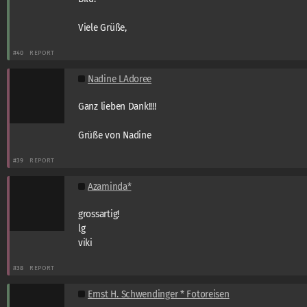
Viele Grüße,
#40
REPORT
Nadine LAdoree
Ganz lieben Dank!!!!
Grüße von Nadine
#39
REPORT
Azaminda*
grossartig!
lg
viki
#38
REPORT
Ernst H. Schwendinger * Fotoreisen