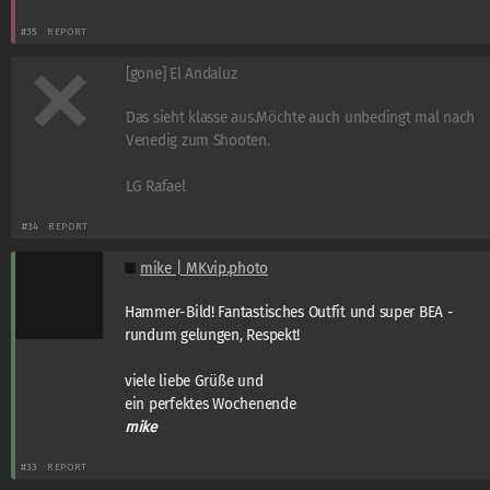
#35
REPORT
[gone] El Andaluz
Das sieht klasse aus.Möchte auch unbedingt mal nach
Venedig zum Shooten.
LG Rafael
#34
REPORT
mike | MKvip.photo
Hammer-Bild! Fantastisches Outfit und super BEA -
rundum gelungen, Respekt!
viele liebe Grüße und
ein perfektes Wochenende
mike
#33
REPORT