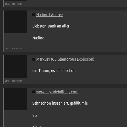
#54
REPORT
Nadine LAdoree
Liebsten Dank an alle!
Nadine
#53
REPORT
Markus1 (GE Glamorous Explosion)
ein Traum, es ist so schön
#52
REPORT
www.hayridehillbilly.com
Sehr schön inszeniert, gefällt mir!
VG