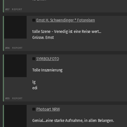
#57
REPORT
Ernst H. Schwendinger * Fotoreisen
tolle Szene - Venedig ist eine Reise wert...
Grüsse. Ernst
#56
REPORT
SYMBOLFOTO
Tolle Inszenierung
lg
edi
#55
REPORT
Photoart NRW
Genial....eine starke Aufnahme, in allen Belangen.