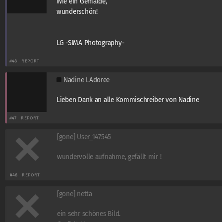
Wie ein Gemälde,
wunderschön!
LG -SIMA Photography-
#48
REPORT
Nadine LAdoree
Lieben Dank an alle Kommischreiber von Nadine
#47
REPORT
[gone] User_147545
wundervolle aufnahme, gefällt mir !
#46
REPORT
[gone] netta
ein sehr schönes Bild.