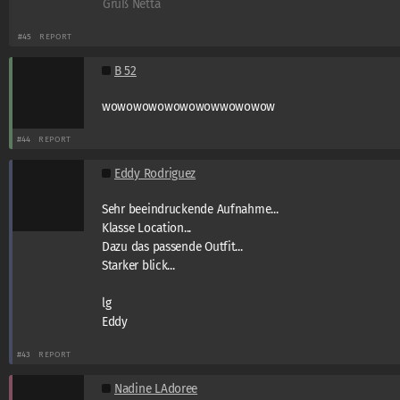
Gruß Netta
#45
REPORT
B 52
wowowowowowowowwowowow
#44
REPORT
Eddy Rodriguez
Sehr beeindruckende Aufnahme...
Klasse Location...
Dazu das passende Outfit...
Starker blick...
lg
Eddy
#43
REPORT
Nadine LAdoree