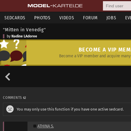
SEDCARDS
PHOTOS
VIDEOS
FORUM
JOBS
EV
"Mitten in Venedig"
by
Nadine LAdoree
BECOME A VIP ME
Become a VIP member and acquire many 
COMMENTS
62
You may only use this function if you have one active sedcard.
ATHINA S.