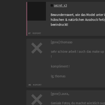
secret_x3
Bewundernswert, wie das Model unter 
hübschen & natürlichen Ausdruck fert
beeindruckt!
#7
REPORT
[gone] thomaso
sehr schöne arbeit ! auch das make up
!
kompliment !
lg, thomas
#6
REPORT
[gone] Laura.,
Geniale Fotos, du machst wircklich sup