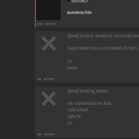
Denisa29
wunderschön
#10
REPORT
[gone] Sonja K. verabsch. sich Ende Jun
Super Arbeit von euch beiden. Einfach 
LG
Sonja
#9
REPORT
[gone] Danzing_Queen
ein wunderschönes bild
Tolle Arbeit
Tolle Sc.
LG
#8
REPORT