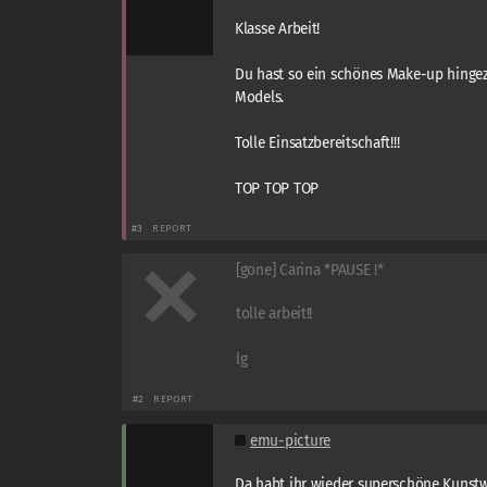
Klasse Arbeit!
Du hast so ein schönes Make-up hinge
Models.
Tolle Einsatzbereitschaft!!!
TOP TOP TOP
#3
REPORT
[gone] Carina *PAUSE !*
tolle arbeit!!
lg
#2
REPORT
emu-picture
Da habt ihr wieder superschöne Kunst