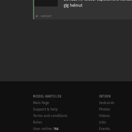
glg helmut
#1
REPORT
MODEL-KARTEI.DE
INTERN
Main Page
Sedcards
Support & help
Photos
Terms and conditions
Videos
Rules
Jobs
User online:
Events
766