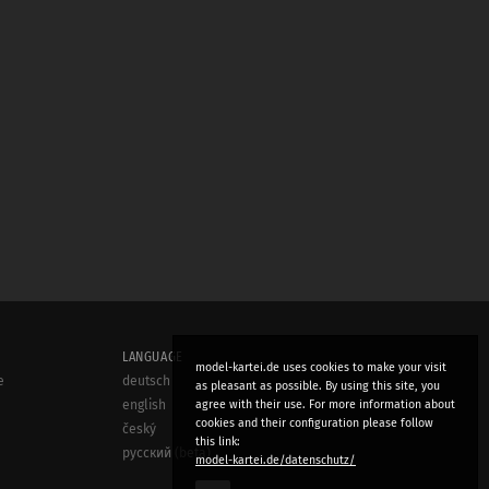
LANGUAGE
model-kartei.de uses cookies to make your visit
e
deutsch
as pleasant as possible. By using this site, you
agree with their use. For more information about
english
cookies and their configuration please follow
český
this link:
русский (beta)
model-kartei.de/datenschutz/