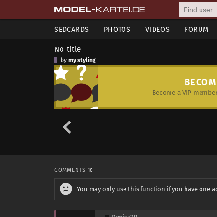
SEDCARDS
PHOTOS
VIDEOS
FORUM
No title
by
my styling
BECOM
Become a VIP member 
COMMENTS
10
You may only use this function if you have one a