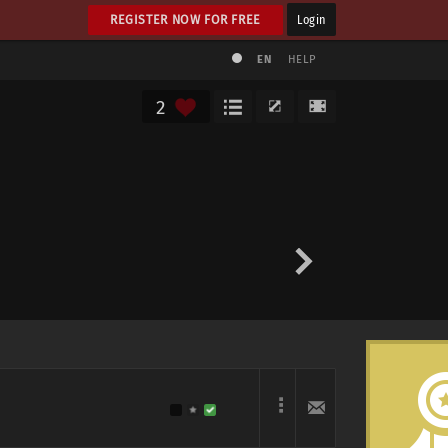
REGISTER NOW FOR FREE
Login
EN
HELP
2