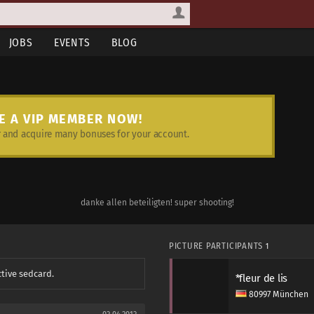
JOBS
EVENTS
BLOG
E A VIP MEMBER NOW!
and acquire many bonuses for your account.
danke allen beteiligten! super shooting!
PICTURE PARTICIPANTS
1
ctive sedcard.
*fleur de lis
80997 München