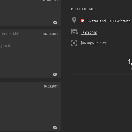
03.04.2013
PHOTO DETAILS
Switzerland
,
8400 Winterth
15.03.2010
i in der MK
06.03.2011
genial.
1
16.02.2011