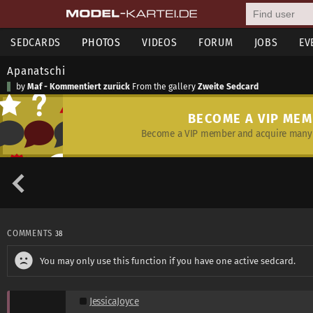
SEDCARDS
PHOTOS
VIDEOS
FORUM
JOBS
EV
Apanatschi
by
Maf - Kommentiert zurück
From the gallery
Zweite Sedcard
BECOME A VIP ME
Become a VIP member and acquire many 
COMMENTS
38
You may only use this function if you have one active sedcard.
JessicaJoyce