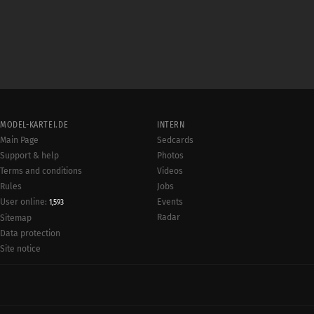
MODEL-KARTEI.DE
INTERN
Main Page
Sedcards
Support & help
Photos
Terms and conditions
Videos
Rules
Jobs
User online:
Events
1,593
Radar
Sitemap
Data protection
Site notice