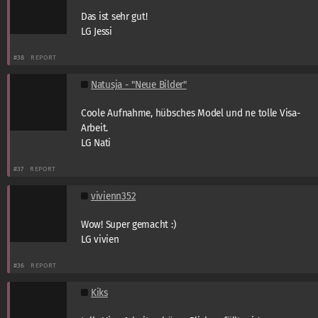
Das ist sehr gut!
LG Jessi
#38
REPORT
Natusja - "Neue Bilder"
Coole Aufnahme, hübsches Model und ne tolle Visa-
Arbeit.
LG Nati
#37
REPORT
vivienn352
Wow! Super gemacht :)
LG vivien
#36
REPORT
Kiks