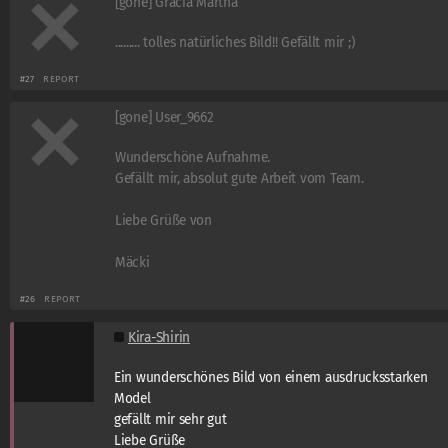
[gone] Gracia Martha
......... tolles natürliches Bild!! Gefällt mir ;)
#27
REPORT
[gone] User_9662
Wunderschöne Aufnahme.
Gefällt mir, absolut gute Arbeit vom Team.
Liebe Grüße von
Mäcki
#26
REPORT
Kira-Shirin
Ein wunderschönes Bild von einem ausdrucksstarken
Model
gefällt mir sehr gut
Liebe Grüße