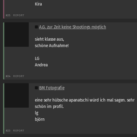
Kira
#25
REPORT
A.G. zur Zeit keine Shootings möglich
sieht klasse aus,
schöne Aufnahme!
LG
Andrea
#24
REPORT
BM Fotografie
eine sehr hübsche apanatschi würd ich mal sagen. sehr
schön im profil.
lg
björn
#23
REPORT