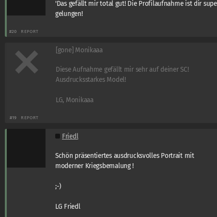
'Das gefällt mir total gut! Die Profilaufnahme ist dir supe
gelungen!
#20
REPORT
[gone] Monikaaa
Diese Aufnahme gefällt mir sehr auf deiner SC!
Ausdrucksstarkes Model!
LG, Monikaaa
#19
REPORT
Friedl
Schön präsentiertes ausdrucksvolles Portrait mit
moderner Kriegsbemalung !
;-)
LG Friedl