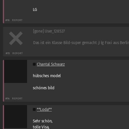
LG
#16
REPORT
[gone] User_128527
Das ist ein Klasse Bild-super gemacht ;) lg Foxi aus Berli
#15
REPORT
Chantal Schwarz
hübsches model
schönes bild
#14
REPORT
**Loda**
Sehr schön,
tolle Visa,