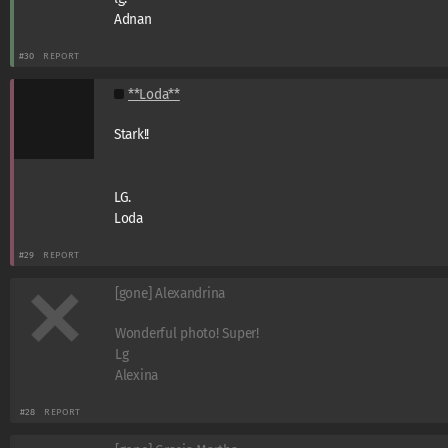
Adnan
#30
REPORT
**Loda**
Stark!!
LG.
Loda
#29
REPORT
[gone] Alexandrina
Wonderful photo! Super!
Lg
Alexina
#28
REPORT