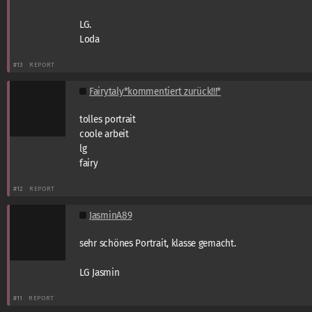
LG.
Loda
#13
REPORT
Fairytaly*kommentiert zurück!!!*
tolles portrait
coole arbeit
lg
fairy
#12
REPORT
JasminA89
sehr schönes Portrait, klasse gemacht.
LG Jasmin
#11
REPORT