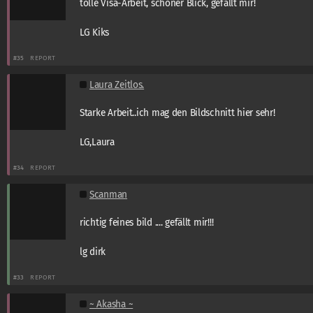
tolle Visa-Arbeit, schöner Blick, gefällt mir!
LG Kiks
#35
REPORT
Laura Zeitlos.
Starke Arbeit..ich mag den Bildschnitt hier sehr!
LG,Laura
#34
REPORT
Scanman
richtig feines bild .... gefällt mir!!!
lg dirk
#33
REPORT
~ Akasha ~