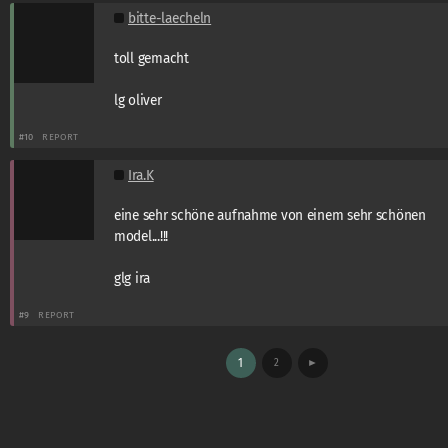
bitte-laecheln
toll gemacht
lg oliver
#10
REPORT
Ira.K
eine sehr schöne aufnahme von einem sehr schönen
model...!!!
glg ira
#9
REPORT
1
2
►