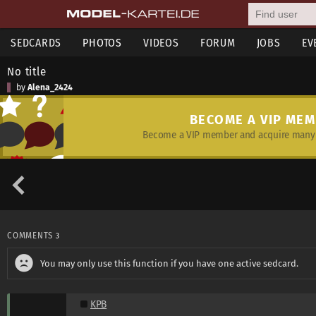
SEDCARDS
PHOTOS
VIDEOS
FORUM
JOBS
EV
No title
by
Alena_2424
BECOME A VIP ME
Become a VIP member and acquire many 
COMMENTS
3
You may only use this function if you have one active sedcard.
KPB