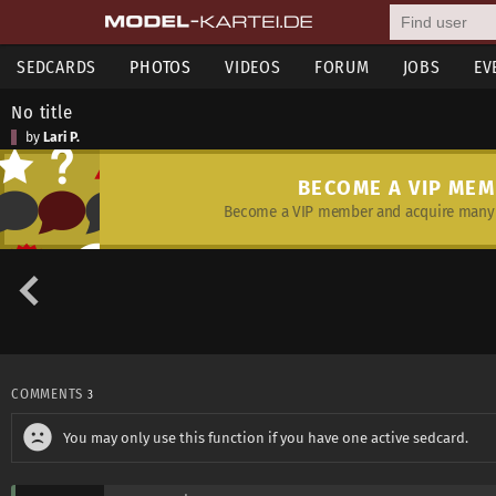
SEDCARDS
PHOTOS
VIDEOS
FORUM
JOBS
EV
No title
by
Lari P.
BECOME A VIP ME
Become a VIP member and acquire many 
COMMENTS
3
You may only use this function if you have one active sedcard.