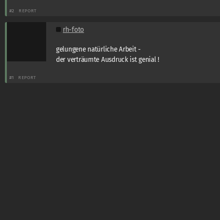
#2
REPORT
rh-foto
gelungene natürliche Arbeit -
der verträumte Ausdruck ist genial !
#1
REPORT