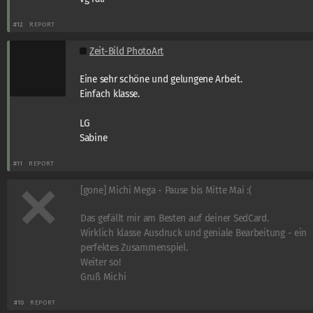
#12
REPORT
Zeit-Bild PhotoArt
Eine sehr schöne und gelungene Arbeit.
Einfach klasse.
LG
Sabine
#11
REPORT
[gone] Michi Mega - Pause bis Mitte Mai :(
Das gefällt mir am Besten auf deiner SedCard.
Wirklich klasse Ausdruck und geniale Bearbeitung - ein
perfektes Zusammenspiel.
Weiter so!
Gruß Michi
#10
REPORT