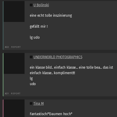
U Bolinski
eine echt tolle inszinierung
gefällt mir !
lg udo
#22
REPORT
UNDERWORLD PHOTOGRAPHICS
ein klasse bild.. einfach klasse... eine tolle bea... das ist
einfach klasse.. kompliment!!!
lg
udo
#21
REPORT
Tina M
Fantastisch!*Daumen hoch*