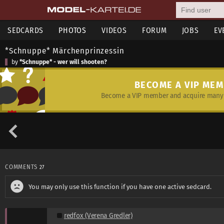
SEDCARDS
PHOTOS
VIDEOS
FORUM
JOBS
EV
*Schnuppe* Märchenprinzessin
by
*Schnuppe* - wer will shooten?
BECOME A VIP ME
Become a VIP member and acquire many 
COMMENTS
27
You may only use this function if you have one active sedcard.
redfox (Verena Gredler)