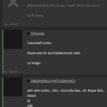
Märchenhaft schön ist das . Super Arbeit von euch !
lg Michaela
#6
REPORT
H.Thomas
Traumhaft schön.
Klasse was ihr da hinbekommen habt.
LG Holger
#5
REPORT
UNDERWORLD PHOTOGRAPHICS
sehr sehr schön... fein... eine tolle bea... ein klasse bild...
klasse
lg
udo