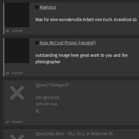
Magistus
Was für eine wundervolle Arbeit von Euch. Grandios! LG
#9
REPORT
Russ McCord (Promi-Fotograf)
outstanding image here great work to you and the
photographer
#8
REPORT
[gone] *Hildegard*
toll gemacht
schicke bea
lg
#7
REPORT
[gone] Sky Blue - 18.2.-20.2. in München !!!!