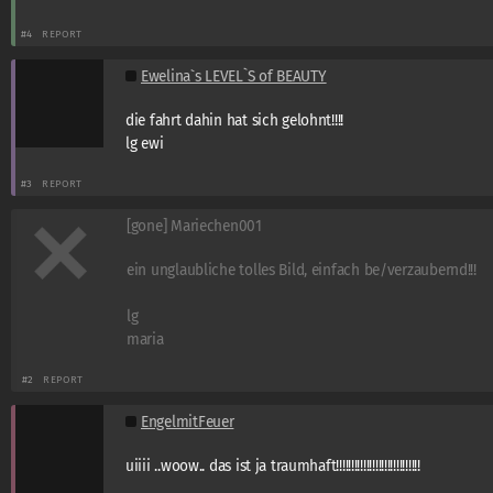
#4
REPORT
Ewelina`s LEVEL`S of BEAUTY
die fahrt dahin hat sich gelohnt!!!!
lg ewi
#3
REPORT
[gone] Mariechen001
ein unglaubliche tolles Bild, einfach be/verzaubernd!!!
lg
maria
#2
REPORT
EngelmitFeuer
uiiii ..woow.. das ist ja traumhaft!!!!!!!!!!!!!!!!!!!!!!!!!!!!