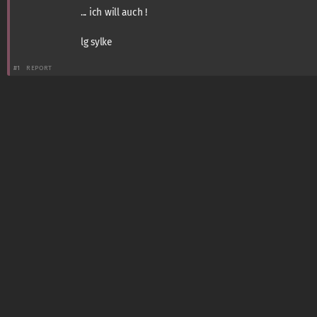
... ich will auch !
lg sylke
#1
REPORT