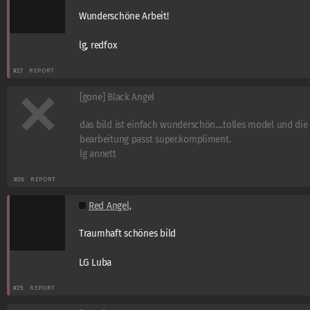
Wunderschöne Arbeit!
lg, redfox
#27
REPORT
[gone] Black Angel
das bild ist einfach wunderschön....tolles model und die
bearbeitung passt super.kompliment.
lg annett
#26
REPORT
Red Angel,
Traumhaft schönes bild
LG Luba
#25
REPORT