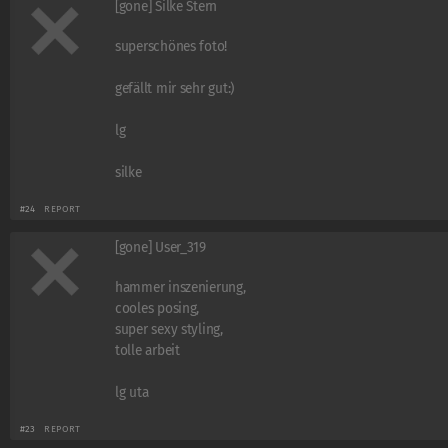
[gone] Silke Stern
superschönes foto!
gefällt mir sehr gut:)
lg
silke
#24
REPORT
[gone] User_319
hammer inszenierung,
cooles posing,
super sexy styling,
tolle arbeit
lg uta
#23
REPORT