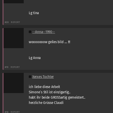
Lg tina
#20
REPORT
--Anna--1990--
wooooooow geiles bild .... !!!
Lg Anna
#19
REPORT
Xerxes Tochter
ich liebe diese Arbeit
Simone´s Stil ist einzigartig..
habt ihr beide GROSSartig gemeistert..
herzliche Grüsse Claudi
#18
REPORT