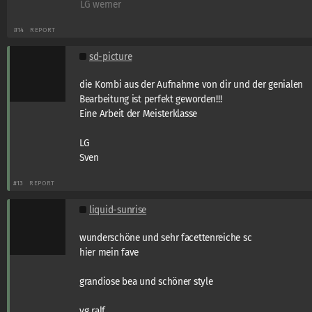
LG werner
#14
REPORT
sd-picture
die Kombi aus der Aufnahme von dir und der genialen
Bearbeitung ist perfekt geworden!!!
Eine Arbeit der Meisterklasse
LG
Sven
#13
REPORT
liquid-sunrise
wunderschöne und sehr facettenreiche sc
hier mein fave
grandiose bea und schöner style
vg ralf