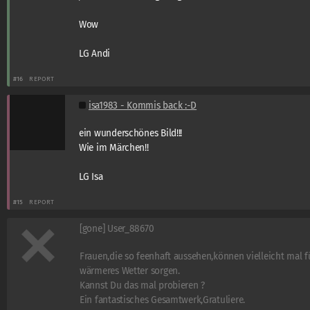
Wow
LG Andi
#16
REPORT
isa1983 - Kommis back :-D
ein wunderschönes Bild!!!
Wie im Märchen!!
LG Isa
#15
REPORT
[gone] User_88670
Frauen,die so feenhaft aussehen,können vielleicht mal f
wärmeres Wetter sorgen.
Kannst Du das mal probieren ?
Ein fantastisches Gesamtwerk,Gratuliere.