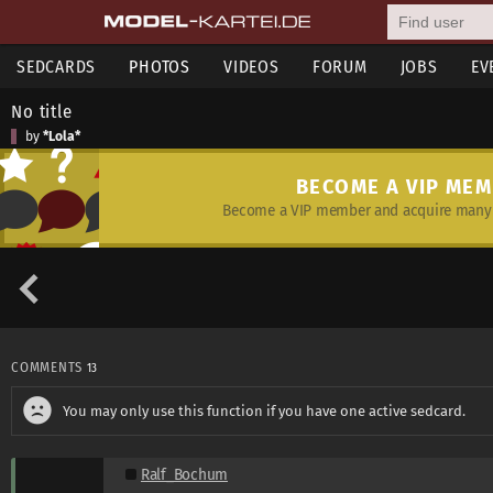
SEDCARDS
PHOTOS
VIDEOS
FORUM
JOBS
EV
No title
by
*Lola*
BECOME A VIP ME
Become a VIP member and acquire many 
COMMENTS
13
You may only use this function if you have one active sedcard.
Ralf_Bochum