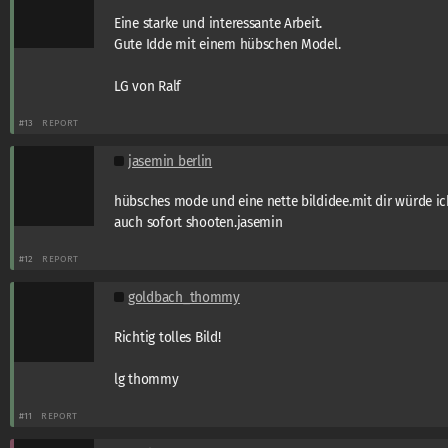
Eine starke und interessante Arbeit.
Gute Idde mit einem hübschen Model.
LG von Ralf
#13
REPORT
jasemin berlin
hübsches mode und eine nette bildidee.mit dir würde ic
auch sofort shooten.jasemin
#12
REPORT
goldbach_thommy
Richtig tolles Bild!
lg thommy
#11
REPORT