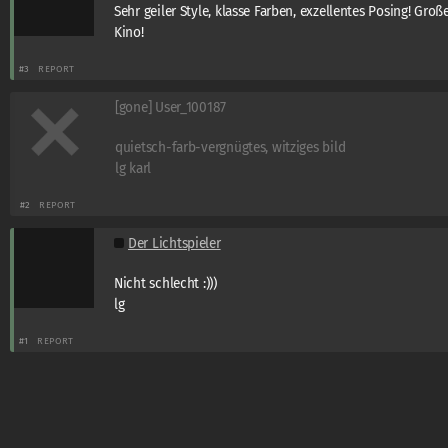
Sehr geiler Style, klasse Farben, exzellentes Posing! Groß
Kino!
#3
REPORT
[gone] User_100187
quietsch-farb-vergnügtes, witziges bild
lg karl
#2
REPORT
Der Lichtspieler
Nicht schlecht :)))
lg
#1
REPORT