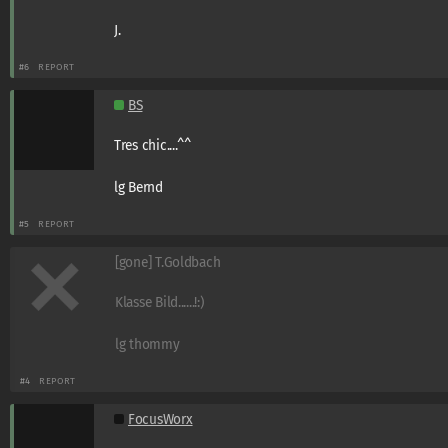
J.
#6
REPORT
BS
Tres chic....^^
lg Bernd
#5
REPORT
[gone] T.Goldbach
Klasse Bild......!:)
lg thommy
#4
REPORT
FocusWorx