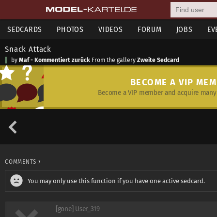
SEDCARDS
PHOTOS
VIDEOS
FORUM
JOBS
EV
Snack Attack
by
Maf - Kommentiert zurück
From the gallery
Zweite Sedcard
BECOME A VIP ME
Become a VIP member and acquire many 
COMMENTS
7
You may only use this function if you have one active sedcard.
[gone] User_319