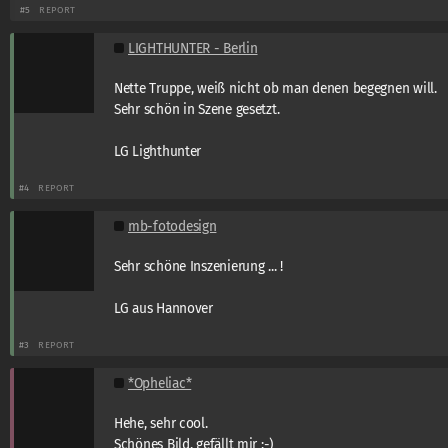
#5
REPORT
LIGHTHUNTER - Berlin
Nette Truppe, weiß nicht ob man denen begegnen will.
Sehr schön in Szene gesetzt.
LG Lighthunter
#4
REPORT
mb-fotodesign
Sehr schöne Inszenierung ... !
LG aus Hannover
#3
REPORT
*Opheliac*
Hehe, sehr cool.
Schönes Bild, gefällt mir :-)