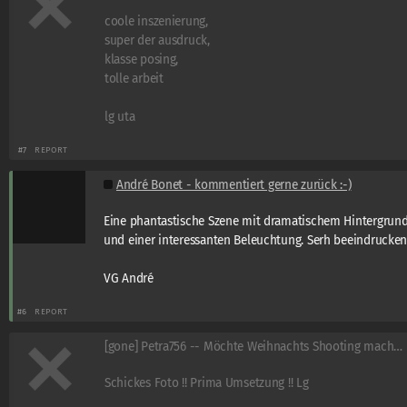
coole inszenierung,
super der ausdruck,
klasse posing,
tolle arbeit
lg uta
#7
REPORT
André Bonet - kommentiert gerne zurück :-)
Eine phantastische Szene mit dramatischem Hintergrun
und einer interessanten Beleuchtung. Serh beeindrucken
VG André
#6
REPORT
[gone] Petra756 -- Möchte Weihnachts Shooting machen --
Schickes Foto !! Prima Umsetzung !! Lg