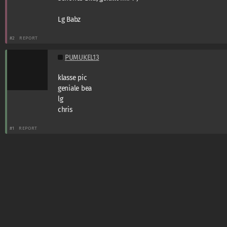
Lg Babz
#2
REPORT
PUMUKEL13
klasse pic
geniale bea
lg
chris
#1
REPORT