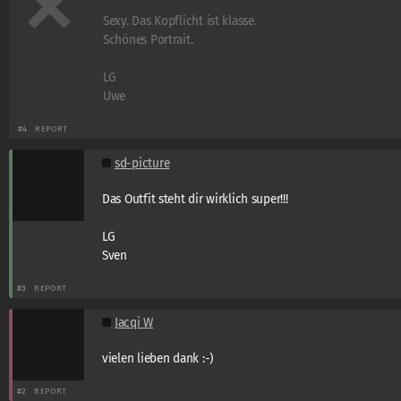
Sexy. Das Kopflicht ist klasse.
Schönes Portrait.
LG
Uwe
#4
REPORT
sd-picture
Das Outfit steht dir wirklich super!!!
LG
Sven
#3
REPORT
Jacqi W
vielen lieben dank :-)
#2
REPORT