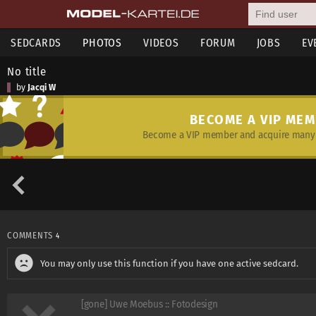
SEDCARDS
PHOTOS
VIDEOS
FORUM
JOBS
EV
No title
by
Jacqi W
BECOME A VIP ME
Become a VIP member and acquire many 
COMMENTS
4
You may only use this function if you have one active sedcard.
[gone] Uwe Moebus :: Fotodesign