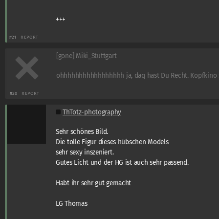
+++
#21
REPORT
[gone] Miki_Stuttgart
ohhhhhhhhhhhhhhhhh ja, daq hast Du Recht. Kopfkino :
#20
REPORT
ThTotz-photography
Sehr schönes Bild.
Die tolle Figur dieses hübschen Models
sehr sexy inszeniert.
Gutes Licht und der HG ist auch sehr passend.
Habt ihr sehr gut gemacht
LG Thomas