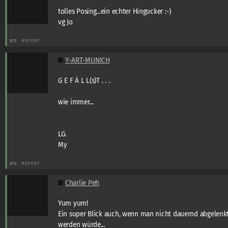
tolles Posing...ein echter Hingucker :-)
vg Jo
#15
REPORT
Y-ART-MUNICH
G E F Ä L L(s)T . . .
wie immer...
LG.
My
#14
REPORT
Charlie Peh
Yum yum!
Ein super Blick auch, wenn man nicht dauernd abgelenk
werden würde...