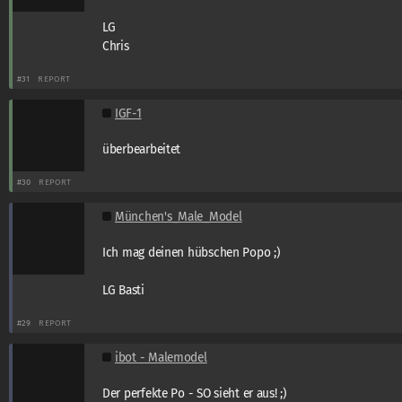
LG
Chris
#31
REPORT
IGF-1
überbearbeitet
#30
REPORT
München's_Male_Model
Ich mag deinen hübschen Popo ;)
LG Basti
#29
REPORT
ibot - Malemodel
Der perfekte Po - SO sieht er aus! ;)