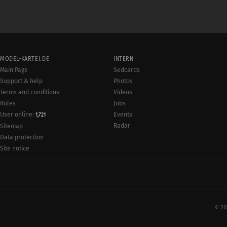
MODEL-KARTEI.DE
INTERN
Main Page
Sedcards
Support & help
Photos
Terms and conditions
Videos
Rules
Jobs
User online:
Events
1,721
Radar
Sitemap
Data protection
Site notice
© 20