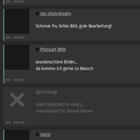
#19
REPORT
nto photography
Schöner Po, tolles Bild, gute Bearbeitung!
#18
REPORT
Photoart NRW
wunderschöne Bilder...
da komme ich gerne zu Besuch
#17
REPORT
[gone] bugs
Ganz hübsches Po-sing ;)
Kompliment für deinen Körper
#16
REPORT
jopixl