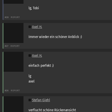
lg, Tobi
#28
REPORT
Axel H.
Immer wieder ein schöner Anblick :)
#27
REPORT
Axel H.
einfach perfekt :)
lg
axel
#26
REPORT
Stefan Giehl
verflucht schöne Rückenansicht