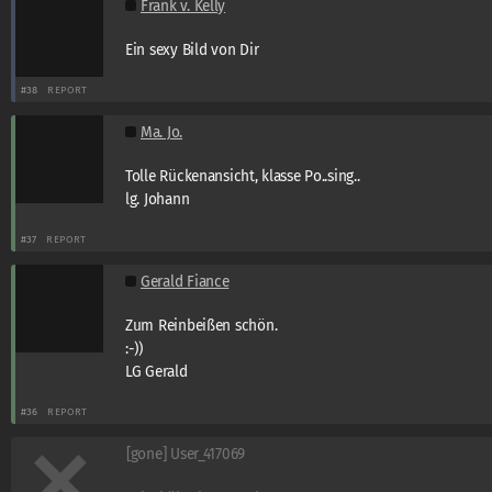
Frank v. Kelly
Ein sexy Bild von Dir
#38
REPORT
Ma. Jo.
Tolle Rückenansicht, klasse Po..sing..
lg. Johann
#37
REPORT
Gerald Fiance
Zum Reinbeißen schön.
:-))
LG Gerald
#36
REPORT
[gone] User_417069