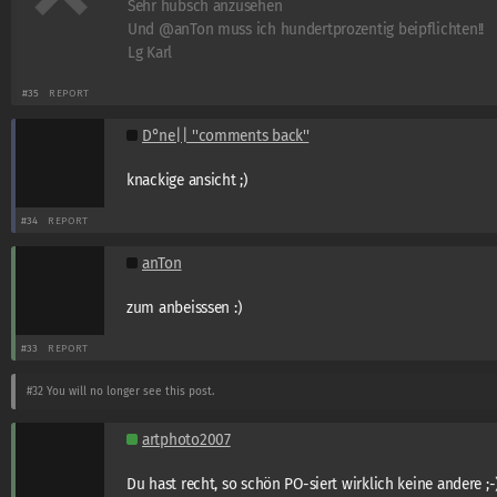
Sehr hübsch anzusehen
Und @anTon muss ich hundertprozentig beipflichten!!
Lg Karl
#35
REPORT
D°ne|| ''comments back''
knackige ansicht ;)
#34
REPORT
anTon
zum anbeisssen :)
#33
REPORT
#32
You will no longer see this post.
artphoto2007
Du hast recht, so schön PO-siert wirklich keine andere ;-