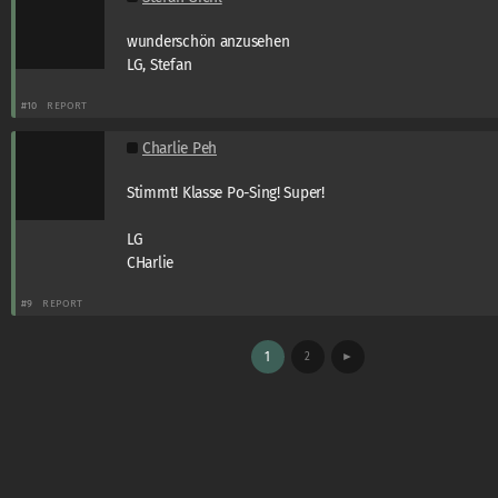
wunderschön anzusehen
LG, Stefan
#10
REPORT
Charlie Peh
Stimmt! Klasse Po-Sing! Super!
LG
CHarlie
#9
REPORT
1
2
►