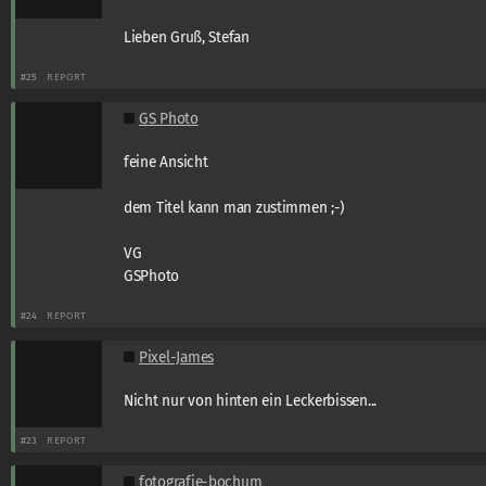
Lieben Gruß, Stefan
#25
REPORT
GS Photo
feine Ansicht
dem Titel kann man zustimmen ;-)
VG
GSPhoto
#24
REPORT
Pixel-James
Nicht nur von hinten ein Leckerbissen...
#23
REPORT
fotografie-bochum