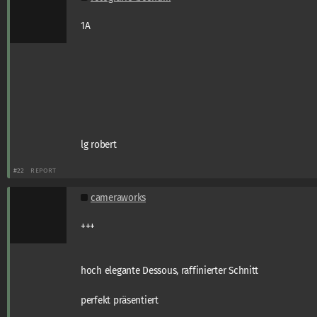
1A
lg robert
#22
REPORT
cameraworks
+++
hoch elegante Dessous, raffinierter Schnitt
perfekt präsentiert