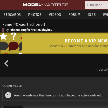
SEDCARDS
PHOTOS
VIDEOS
FORUM
JOBS
EV
keine PO-siert schöner!
by
Johanna Hupfer *Poker/playboy
BECOME A VIP ME
Become a VIP member and acquire many 
in der a
COMMENTS
38
You may only use this function if you have one active sedcard.