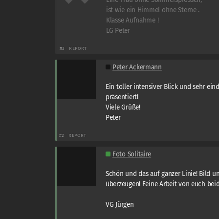
ist wie ein Himmel ohne Sterne .
Klasse Aufnahme !
LG Peter
#3
REPORT
Peter Ackermann
Ein toller intensiver Blick und sehr ein
präsentiert!
Viele Grüße!
Peter
#2
REPORT
Foto Solitaire
Schön und das auf ganzer Linie! Bild 
überzeugen! Feine Arbeit von euch bei
VG Jürgen