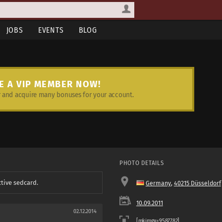
JOBS
EVENTS
BLOG
E A VIP MEMBER NOW!
and acquire many bonuses for your account.
PHOTO DETAILS
ctive sedcard.
Germany
,
40215 Düsseldorf
10.09.2011
02.12.2014