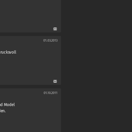
01.03.2013
drucksvoll
01.10.2011
und Model
den.