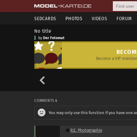
SEDCARDS
PHOTOS
VIDEOS
FORUM
No title
by
Der Fotomat
BECOM
Become a VIP member 
COMMENTS
6
You may only use this function if you have one a
R.E. Photographie