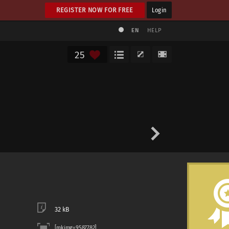
REGISTER NOW FOR FREE
Login
EN
HELP
25
32 kB