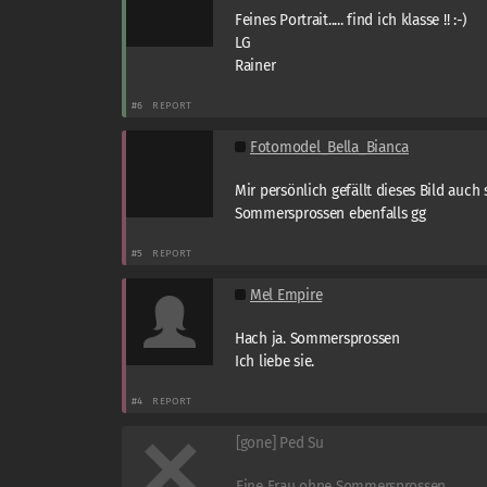
Feines Portrait..... find ich klasse !! :-)
LG
Rainer
#6
REPORT
Fotomodel_Bella_Bianca
Mir persönlich gefällt dieses Bild auch s
Sommersprossen ebenfalls gg
#5
REPORT
Mel Empire
Hach ja. Sommersprossen
Ich liebe sie.
#4
REPORT
[gone] Ped Su
Eine Frau ohne Sommersprossen,