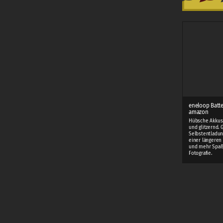
eneloop Batte
amazon
Hübsche Akkus 
und glitzernd. 
Selbstentladun
einer längeren 
und mehr Spaß
Fotografie.