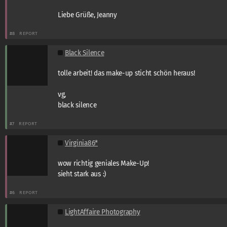
Liebe Grüße, Jeanny
#8
REPORT
Black Silence
tolle arbeit! das make-up sticht schön heraus!
vg,
black silence
#7
REPORT
Virginia86*
wow richtig geniales Make-Up!
sieht stark aus :)
#6
REPORT
LightAffaire Photography