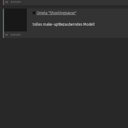
#2
REPORT
Omela "Shootingpause"
tolles make-up!Bezauberndes Model!
#1
REPORT