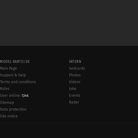
MODEL-KARTEI.DE
INTERN
Main Page
Sedcards
Support & help
Photos
Terms and conditions
Videos
Rules
Jobs
User online:
Events
1,546
Radar
Sitemap
Data protection
Site notice