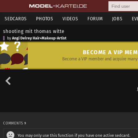
SEDCARDS
PHOTOS
VIDEOS
FORUM
JOBS
EV
shooting mit thomas witte
by
Angi Delrey Hair+Makeup-Artist
BECOME A VIP ME
Become a VIP member and acquire many 
COMMENTS
9
You may only use this function if you have one active sedcard.