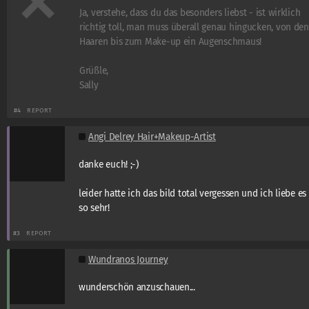
Ja, verstehe, dass du das besonders liebst - ist wirklich
richtig toll, man muss überall genau hingucken, von den
Haaren bis zum Make-up ein Augenschmaus!
Grüßle,
Sally
#4
REPORT
Angi Delrey Hair+Makeup-Artist
danke euch! ;-)
leider hatte ich das bild total vergessen und ich liebe es
so sehr!
#3
REPORT
Wundranos Journey
wunderschön anzuschauen...