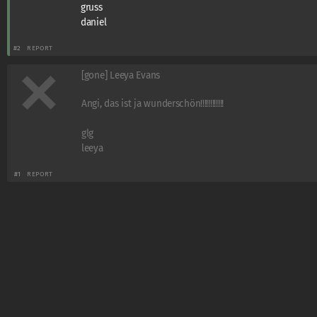
gruss
daniel
#2
REPORT
[gone] Leeya Evans
Angi, das ist ja wunderschön!!!!!!!!!!!!
glg
leeya
#1
REPORT