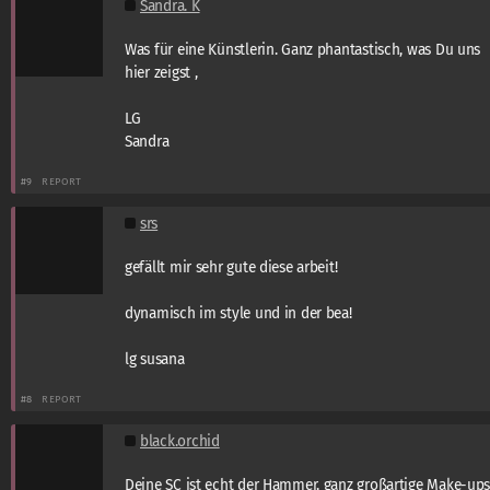
Sandra. K
Was für eine Künstlerin. Ganz phantastisch, was Du uns
hier zeigst ,
LG
Sandra
#9
REPORT
srs
gefällt mir sehr gute diese arbeit!
dynamisch im style und in der bea!
lg susana
#8
REPORT
black.orchid
Deine SC ist echt der Hammer, ganz großartige Make-up