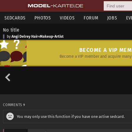
SEDCARDS
PHOTOS
VIDEOS
FORUM
JOBS
EV
No title
by
Angi Delrey Hair+Makeup-Artist
BECOME A VIP ME
Become a VIP member and acquire many 
COMMENTS
9
You may only use this function if you have one active sedcard.