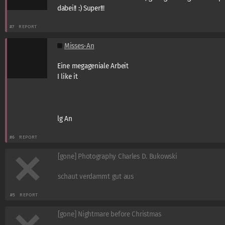
dabei!! :) Super!!!
#7
REPORT
Misses-An
Eine megageniale Arbeit
I like it
lg An
#6
REPORT
[gone] Photography Charles D. Bukowski
schaut verdammt gut aus
#5
REPORT
[gone] Nightmare before Christmas