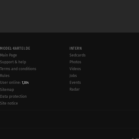
MODEL-KARTEI.DE
INTERN
Main Page
Sedcards
Support & help
Photos
Terms and conditions
Videos
Rules
Jobs
User online:
Events
1,304
Radar
Sitemap
Data protection
Site notice