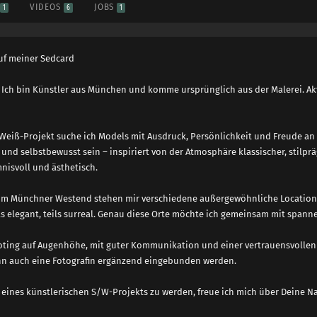
S
VIDEOS
JOBS
1
6
1
uf meiner Sedcard
 Ich bin Künstler aus München und komme ursprünglich aus der Malerei. Aktu
Weiß-Projekt suche ich Models mit Ausdruck, Persönlichkeit und Freude an 
h und selbstbewusst sein – inspiriert von der Atmosphäre klassischer, stilp
mnisvoll und ästhetisch.
im Münchner Westend stehen mir verschiedene außergewöhnliche Location
eils elegant, teils surreal. Genau diese Orte möchte ich gemeinsam mit span
ooting auf Augenhöhe, mit guter Kommunikation und einer vertrauensvollen 
ann auch eine Fotografin ergänzend eingebunden werden.
l eines künstlerischen S/W-Projekts zu werden, freue ich mich über Deine Na