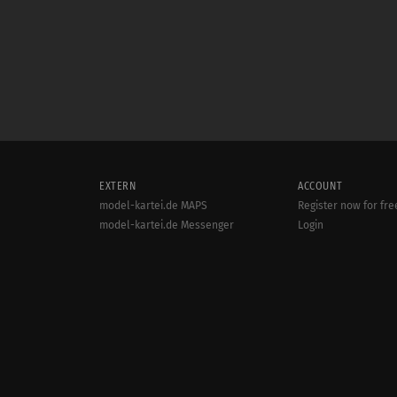
EXTERN
ACCOUNT
model-kartei.de MAPS
Register now for fre
model-kartei.de Messenger
Login
model-kartei.de MOBILE
goMK.de