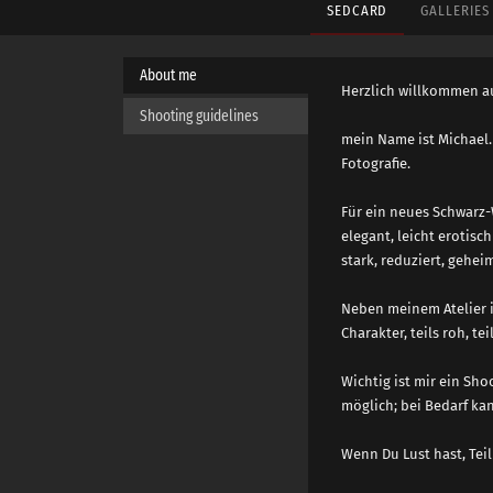
SEDCARD
GALLERIE
About me
Herzlich willkommen a
Shooting guidelines
mein Name ist Michael.
Fotografie.
Für ein neues Schwarz-
elegant, leicht erotisc
stark, reduziert, gehei
Neben meinem Atelier 
Charakter, teils roh, t
Wichtig ist mir ein Sh
möglich; bei Bedarf k
Wenn Du Lust hast, Tei