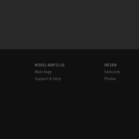
MODEL-KARTEI.DE
INTERN
Main Page
Sedcards
Support & help
Photos
Terms and conditions
Videos
Rules
Jobs
User online:
Events
1,580
Radar
Sitemap
Data protection
Site notice