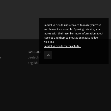
model-kartei.de uses cookies to make your visit
as pleasant as possible. By using this site, you
agree with their use. For more information about
cookies and their configuration please follow
this link:
model-kartei.de/datenschutz/
LANGUAGE
OK
e
deutsch
english
český
русский (beta)