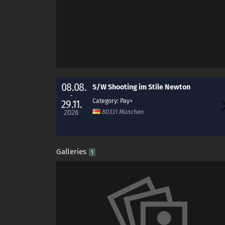
08.08.
S/W Shooting im Stile Newton
-
Category: Pay
29.11.
2026
80331 München
Galleries
1