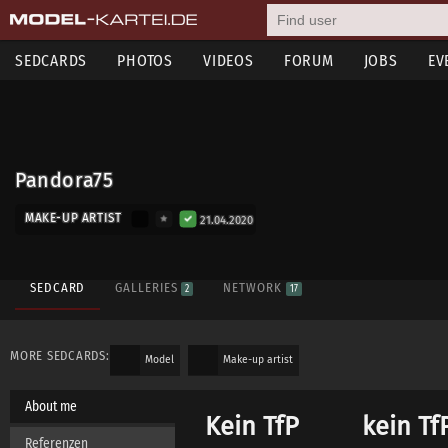
SEDCARDS
PHOTOS
VIDEOS
FORUM
JOBS
EV
Pandora75
MAKE-UP ARTIST
21.04.2020
SEDCARD
GALLERIES
NETWORK
2
17
MORE SEDCARDS:
Model
Make-up artist
About me
Kein TfP kein T
Referenzen