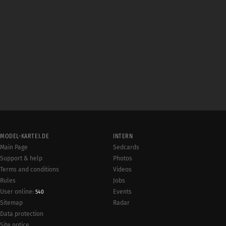
MODEL-KARTEI.DE
INTERN
Main Page
Sedcards
Support & help
Photos
Terms and conditions
Videos
Rules
Jobs
User online:
Events
540
Radar
Sitemap
Data protection
Site notice