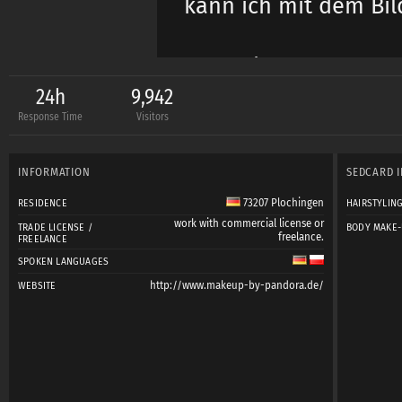
kann ich mit dem Bil
Lg Anni
24h
9,942
Response Time
Visitors
INFORMATION
SEDCARD 
73207 Plochingen
RESIDENCE
HAIRSTYLIN
work with commercial license or
TRADE LICENSE /
BODY MAKE-
freelance.
FREELANCE
SPOKEN LANGUAGES
http://www.makeup-by-pandora.de/
WEBSITE