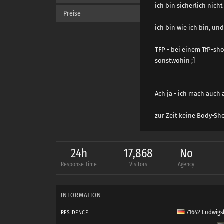
ich bin sicherlich nich
Preise
ich bin wie ich bin, und
TFP - bei einem TfP-sho
sonstwohin ;]
Ach ja - ich mach auch
zur Zeit keine Body-Sho
24h
17,868
No
Response Time
Visitors
Agency
INFORMATION
71642 Ludwigs
RESIDENCE