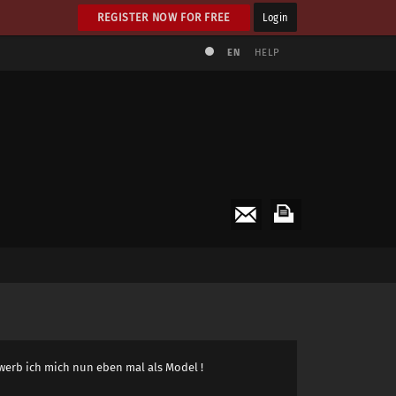
REGISTER NOW FOR FREE
Login
EN
HELP
werb ich mich nun eben mal als Model !