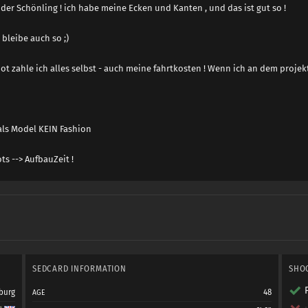
t der Schönling ! ich habe meine Ecken und Kanten , und das ist gut so !
 bleibe auch so ;)
ot zahle ich alles selbst - auch meine fahrtkosten ! Wenn ich an dem projekt
 als Model KEIN
Fashion
ts --> AufbauZeit !
SEDCARD INFORMATION
SHO
burg
48
AGE