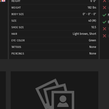
6' 0"
HEIGHT
182 lbs
WEIGHT
0" - 0" - 0"
BODY SIZE
40 (M)
SIZE
10.5
SHOE SIZE
Light brown, Short
HAIR
Green
EYE COLOR
None
TATTOOS
None
PIERCINGS