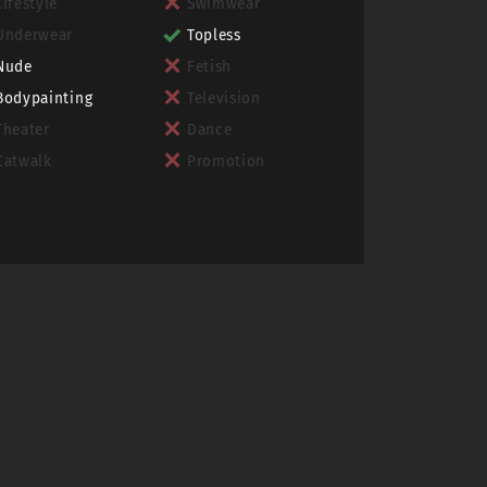
Lifestyle
Swimwear
Underwear
Topless
Nude
Fetish
Bodypainting
Television
Theater
Dance
Catwalk
Promotion