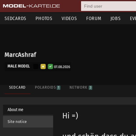
SEDCARDS
PHOTOS
VIDEOS
FORUM
JOBS
EV
MarcAshraf
MALE MODEL
07.08.2026
SEDCARD
POLAROIDS
NETWORK
1
3
About me
Hi =)
Site notice