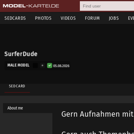
SEDCARDS
PHOTOS
VIDEOS
FORUM
JOBS
EV
SurferDude
MALE MODEL
05.08.2026
SEDCARD
About me
Gern Aufnahmen mit 