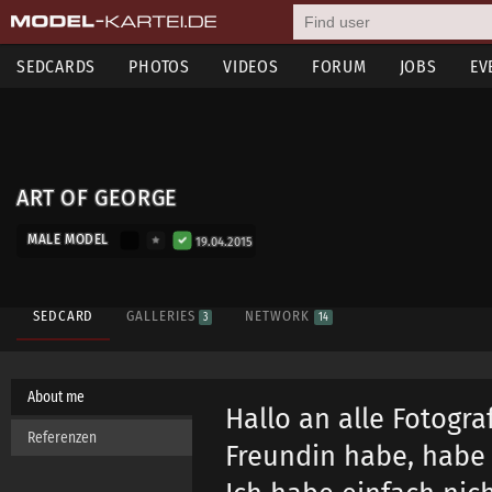
SEDCARDS
PHOTOS
VIDEOS
FORUM
JOBS
EV
ART OF GEORGE
MALE MODEL
19.04.2015
SEDCARD
GALLERIES
NETWORK
3
14
About me
Hallo an alle Fotogra
Referenzen
Freundin habe, habe