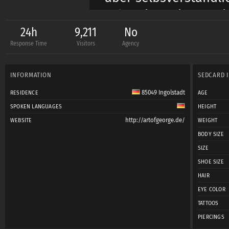
Schon in meiner Frei
fotografieren lassen
24h
9,211
No
Response Time
Visitors
Agency
Posen und bestimmte 
Jahren im Fittnesss
INFORMATION
SEDCARD 
Körper erarbeitet und
85049 Ingolstadt
RESIDENCE
AGE
Erwarte hier in der 
SPOKEN LANGUAGES
HEIGHT
absichten habe.
http://artofgeorge.de/
WEBSITE
WEIGHT
BODY SIZE
SIZE
Ich möchte einfach 
SHOE SIZE
hier haben und erleb
HAIR
habe ich noch mehr 
EYE COLOR
viel Spass macht un
TATTOOS
PIERCINGS