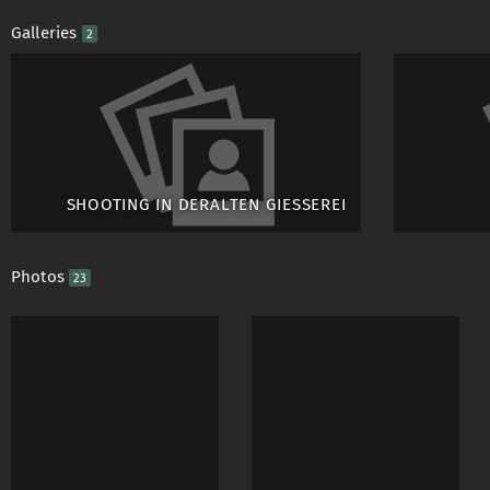
So nun zu meiner Pe
Galleries
2
Ich bin ein unkompli
mit euch aus mache 
zuverlässig ehrlich u
bin für viele neue S
SHOOTING IN DERALTEN GIESSEREI
auch sehr gerne. Ich 
Also wen Ihr intress
Photos
mir eine PN und ich 
23
schreiben. Freue mic
Ganz liebe Grüße Ge