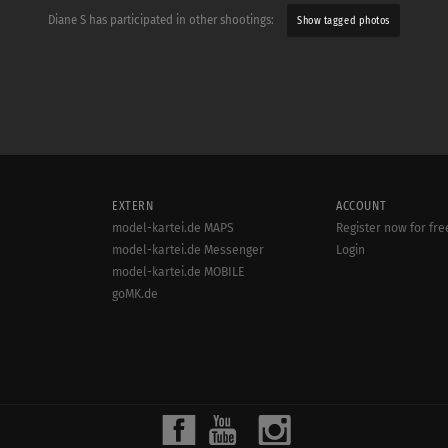
Diane S has participated in other shootings:
Show tagged photos
EXTERN
ACCOUNT
model-kartei.de MAPS
Register now for fre
model-kartei.de Messenger
Login
model-kartei.de MOBILE
goMK.de