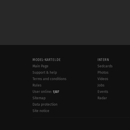
MODEL-KARTEI.DE
INTERN
Main Page
Sedcards
Support & help
Photos
Terms and conditions
Videos
Rules
Jobs
User online:
Events
1,507
Radar
Sitemap
Data protection
Site notice