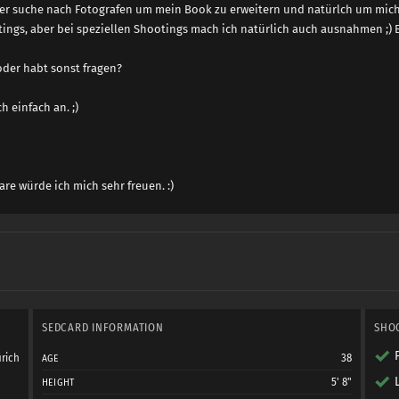
er suche nach Fotografen um mein Book zu erweitern und natürlch um mich 
ings, aber bei speziellen Shootings mach ich natürlich auch ausnahmen ;) 
oder habt sonst fragen?
 einfach an. ;)
e würde ich mich sehr freuen. :)
SEDCARD INFORMATION
SHO
rich
38
AGE
5' 8"
HEIGHT