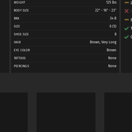
125 lbs
WEIGHT
22" - 16" - 23"
BODY SIZE
34 B
BRA
6 (S)
SIZE
8
SHOE SIZE
Brown, Very Long
HAIR
Brown
EYE COLOR
None
TATTOOS
None
PIERCINGS