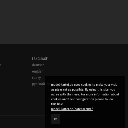
LANGUAGE
e
deutsch
english
český
русский (beta)
model-kartei.de uses cookies to make your visit
as pleasant as possible. By using this site, you
agree with their use. For more information about
cookies and their configuration please follow
this link:
model-kartei.de/datenschutz/
OK