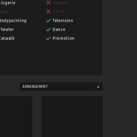
Lingerie
Topless
Nude
Fetish
Bodypainting
Television
Theater
Dance
Catwalk
Promotion
ARRANGEMENT