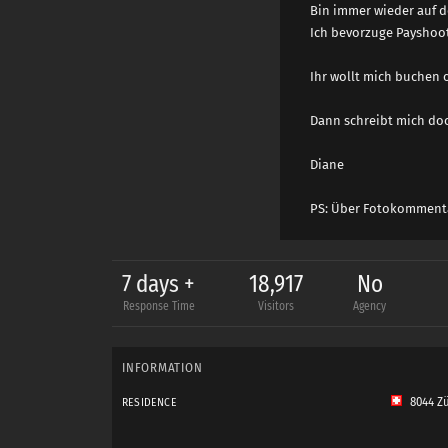
Bin immer wieder auf d
Ich bevorzuge Payshoot
Ihr wollt mich buchen 
Dann schreibt mich doch
Diane
PS: Über Fotokommentar
7 days +
18,917
No
Response Time
Visitors
Agency
INFORMATION
8044 Zü
RESIDENCE