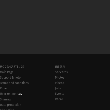
MODEL-KARTEI.DE
INTERN
Main Page
Sedcards
Support & help
Photos
Terms and conditions
Videos
Rules
Jobs
User online:
Events
1,552
Radar
Sitemap
Data protection