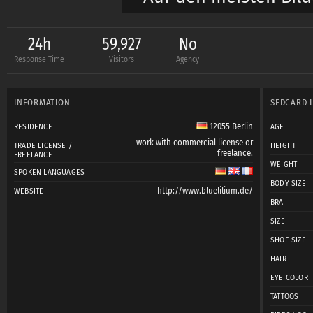
auch über Zusammena
24h
59,927
No
Response Time
Visitors
Agency
INFORMATION
SEDCARD 
Was könnt ihr von mi
12055 Berlin
RESIDENCE
AGE
work with commercial license or
TRADE LICENSE /
HEIGHT
freelance.
FREELANCE
lieb und stubenrei
WEIGHT
SPOKEN LANGUAGES
BODY SIZE
gute Vorbereitung 
http://www.bluelilium.de/
WEBSITE
BRA
passendes eigenst
SIZE
SHOE SIZE
Professionalität vs
HAIR
Bereitschaft, auch 
EYE COLOR
gaaanz viel Kreativi
TATTOOS