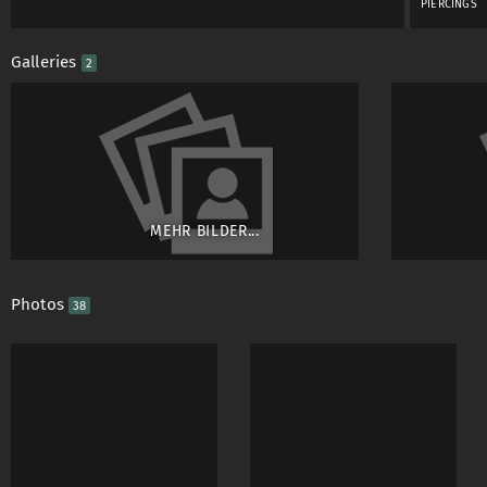
PIERCINGS
Galleries
2
Was erwarte ich von
schöne Bilder
bearbeitete Bilder 
MEHR BILDER...
fairer Vertrag
reibungslose Komm
Photos
38
in einer fremden St