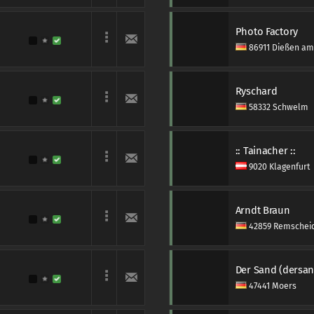
Photo Factory
86911 Dießen a
Ryschard
58332 Schwelm
:: Tainacher ::
9020 Klagenfurt
Arndt Braun
42859 Remschei
Der Sand (dersan
47441 Moers