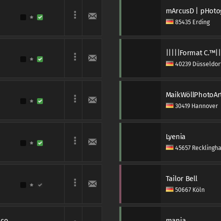
mArcusD | pHoto
85435 Erding
|||||Format C.™||
40239 Düsseldor
MaikWöllPhotoAr
30419 Hannover
Lyenia
45657 Recklingh
Tailor Bell
50667 Köln
Christian Becker / www.fotobeckerei.com
mania_