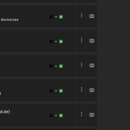
m Ammersee
d
d.de)