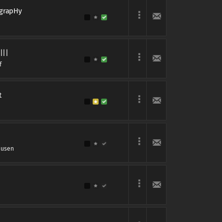
grapHy
|||
f
t
ausen