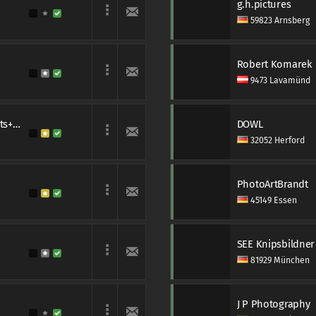
g.h.pictures
59823 Arnsberg
Robert Komarek
9473 Lavamünd
BILDERSCHMIEDE-HH®, erotic moments+fine art nudes
DOWL
32052 Herford
PhotoArtBrandt
45149 Essen
SEE Knipsbildner
81929 München
J P Photography