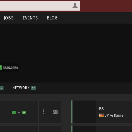
JOBS
EVENTS
BLOG
18.10.2024
S
NETWORK
2
47
BS
59174 Kamen