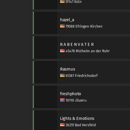
51147 Köln
hazel_a
79588 Efringen-Kirchen
R A B E N V A T E R
45478 Mülheim an der Ruhr
Rasmus
61381 Friedrichsdorf
freshphoto
10110 เนินพระ
Lights & Emotions
36251 Bad Hersfeld