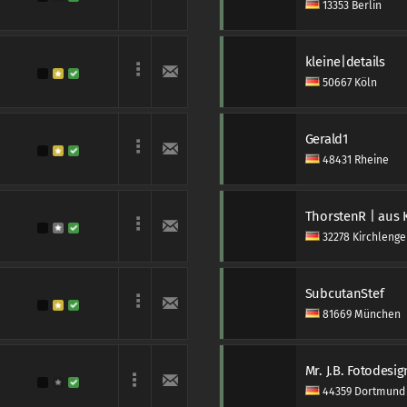
13353 Berlin
kleine|details
50667 Köln
Gerald1
48431 Rheine
ThorstenR | aus K
32278 Kirchlenge
SubcutanStef
81669 München
44359 Dortmund