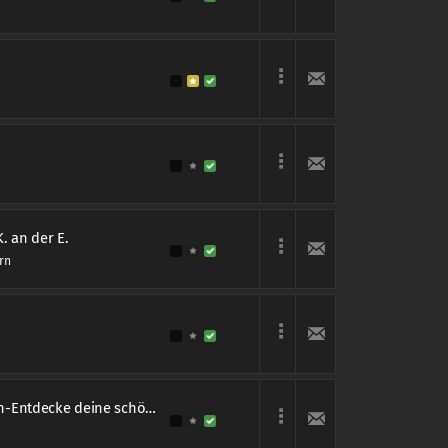
. an der E.
rn
Mr. J.B. Fotodesign-Entdecke deine schönste Seite