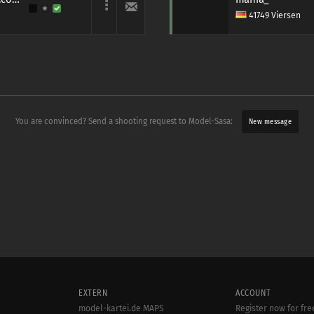
41749 Viersen
You are convinced? Send a shooting request to Model-Sasa:
New message
EXTERN
ACCOUNT
model-kartei.de MAPS
Register now for fre