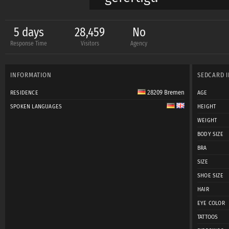
Ich freue mich imme
5 days
28,459
No
Response Time
Visitors
Agency
Visagisten/Designer
INFORMATION
SEDCARD 
Ihr könnt also im Vo
28209 Bremen
RESIDENCE
AGE
organisiere passende
SPOKEN LANGUAGES
HEIGHT
an spontanen Shootin
WEIGHT
wärend des Prozesse
BODY SIZE
BRA
SIZE
Ich habe kirschrote 
SHOE SIZE
und kann so sehr unt
HAIR
EYE COLOR
TATTOOS
Outfits kann ich aus