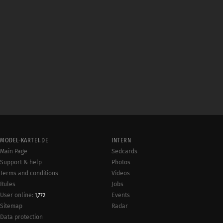
MODEL-KARTEI.DE
INTERN
Main Page
Sedcards
Support & help
Photos
Terms and conditions
Videos
Rules
Jobs
User online:
Events
1,772
Radar
Sitemap
Data protection