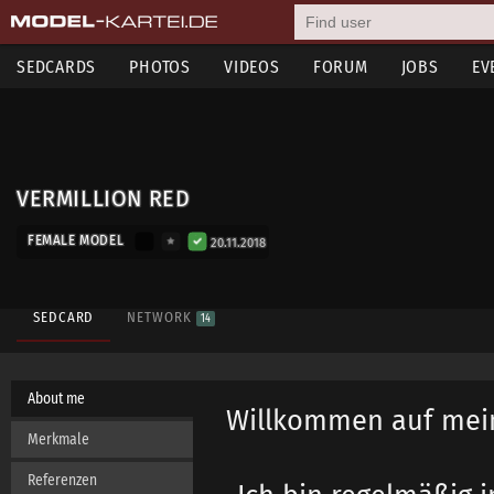
SEDCARDS
PHOTOS
VIDEOS
FORUM
JOBS
EV
VERMILLION RED
FEMALE MODEL
20.11.2018
SEDCARD
NETWORK
14
About me
Willkommen auf mei
Merkmale
Referenzen