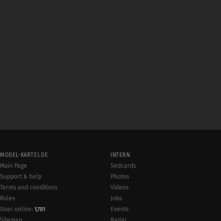
MODEL-KARTEI.DE
INTERN
Main Page
Sedcards
Support & help
Photos
Terms and conditions
Videos
Rules
Jobs
User online:
Events
1,701
Radar
Sitemap