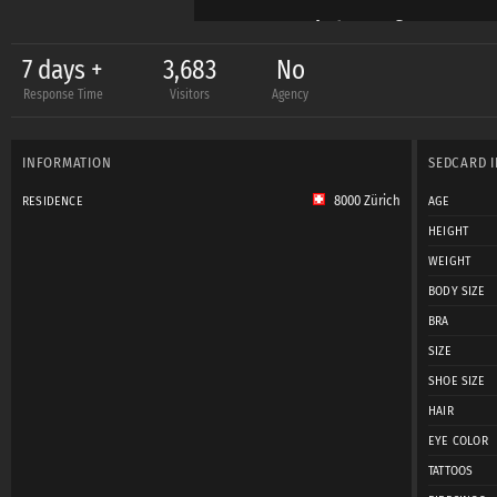
Freu mich auf Eure N
Pia
7 days +
3,683
No
Response Time
Visitors
Agency
PS: In meiner Sedcar
INFORMATION
SEDCARD 
mich also freuen, sie
8000 Zürich
RESIDENCE
AGE
möglich mit Besserem
HEIGHT
WEIGHT
BODY SIZE
BRA
SIZE
SHOE SIZE
HAIR
EYE COLOR
TATTOOS