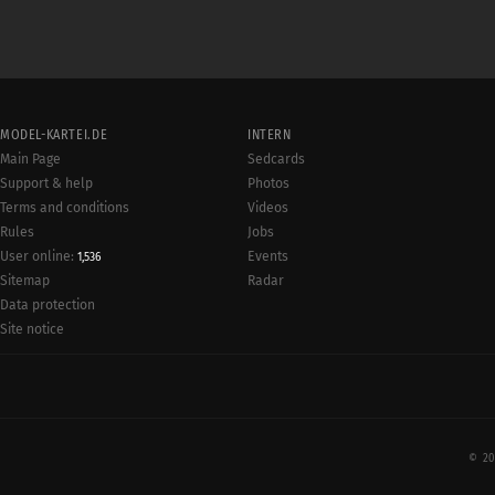
MODEL-KARTEI.DE
INTERN
Main Page
Sedcards
Support & help
Photos
Terms and conditions
Videos
Rules
Jobs
User online:
Events
1,536
Radar
Sitemap
Data protection
Site notice
© 20