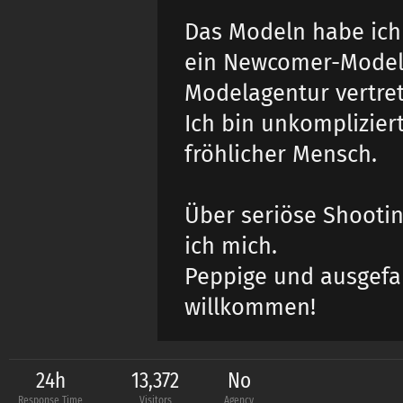
Das Modeln habe ic
ein Newcomer-Model. 
Modelagentur vertre
Ich bin
unkomplizier
fröhlich
er Mensch.
Über seriöse Shooti
ich mich.
Peppige und ausgefal
willkommen!
24h
13,372
No
Response Time
Visitors
Agency