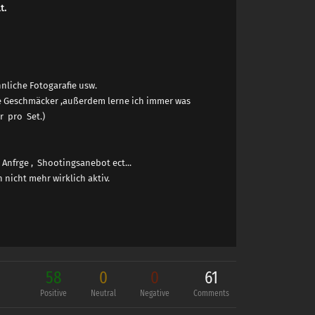
t.
nliche Fotogarafie usw.
he Geschmäcker ,außerdem lerne ich immer was
r pro Set.)
nfrge , Shootingsanebot ect...
nicht mehr wirklich aktiv.
58
0
0
61
Positive
Neutral
Negative
Comments