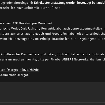
räge oder Shootings mit
Fahrtkostenerstattung werden bevorzugt behandel
arbeite ich auch 3 Bilder für Eure SC ( incl)
ei einem TFP Shooting pro Monat mit
torische Mode , Dark Fashion , Romantik, aber auch gerne experimentelle sin
 Bildern zum anschauen . Models und Fotografen haben oft unterschiedlic
 wenn ich überzeugt bin . Im Prinzip brauche ich nur 1-2 gelungene Bilde
Profilbesuche Kommentare und Likes , doch ich betrachte die nicht als A
erksam machen möchte, bitte per PN über ANDERE Netzwerke. Hier bin ich 
m.com/margot_minze/?hl=de
ok.com/model.margot/