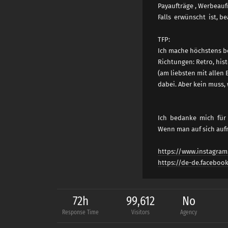
Payaufträge , Werbeauf
Falls erwünscht ist, be
TFP:
Ich mache höchstens b
Richtungen: Retro, his
(am liebsten mit allen
dabei. Aber kein muss,
Ich bedanke mich für 
Wenn man auf sich aufm
https://www.instagra
https://de-de.facebo
72h
99,612
No
Response Time
Visitors
Agency