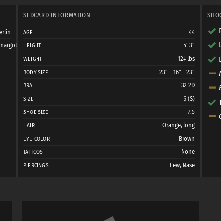
SEDCARD INFORMATION
SHO
erlin
44
AGE
margot
5' 3"
HEIGHT
124 lbs
WEIGHT
23" - 16" - 23"
BODY SIZE
32 2D
BRA
6 (S)
SIZE
7.5
SHOE SIZE
Orange, long
HAIR
Brown
EYE COLOR
None
TATTOOS
Few, Nase
PIERCINGS