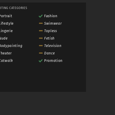
OTING CATEGORIES
Portrait
Fashion
Lifestyle
Swimwear
Lingerie
Topless
Nude
Fetish
Bodypainting
Television
Theater
Dance
Catwalk
Promotion