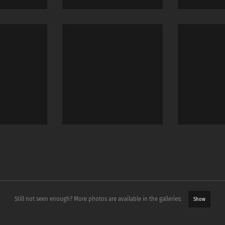
Still not seen enough? More photos are available in the galleries:
Show