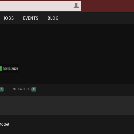
JOBS
EVENTS
BLOG
30.12.2021
S
NETWORK
5
33
 Model