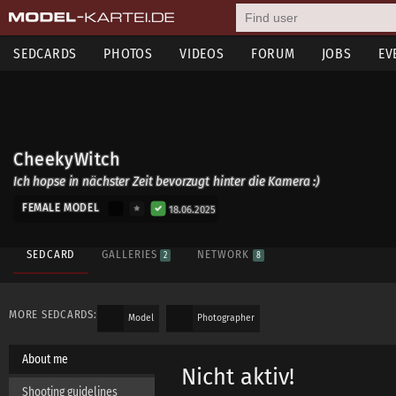
SEDCARDS
PHOTOS
VIDEOS
FORUM
JOBS
EV
CheekyWitch
Ich hopse in nächster Zeit bevorzugt hinter die Kamera :)
FEMALE MODEL
18.06.2025
SEDCARD
GALLERIES
NETWORK
2
8
MORE SEDCARDS:
Model
Photographer
About me
Nicht aktiv!
Shooting guidelines