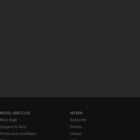
MODEL-KARTEI.DE
INTERN
Main Page
Sedcards
Support & help
Photos
Terms and conditions
Videos