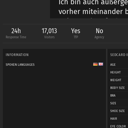
Ich bin auch außerge
vorher miteinander b
Bei Kontaktaufnahme 
mit vorhandenem Inte
24h
17,013
Yes
No
Response Time
Visitors
TfP
Agency
PS: Ich bin lediglich
INFORMATION
SEDCARD 
(bei Sympathie) und 
SPOKEN LANGUAGES
AGE
:)
HEIGHT
WEIGHT
Über einen Besuch au
BODY SIZE
BRA
SIZE
SHOE SIZE
HAIR
EYE COLOR