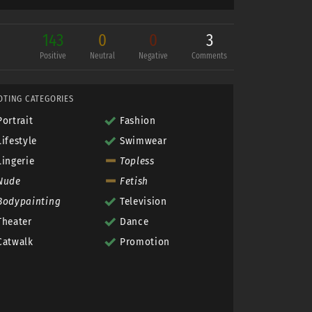
143
0
0
3
Positive
Neutral
Negative
Comments
OTING CATEGORIES
Portrait
Fashion
Lifestyle
Swimwear
Lingerie
Topless
Nude
Fetish
Bodypainting
Television
Theater
Dance
Catwalk
Promotion