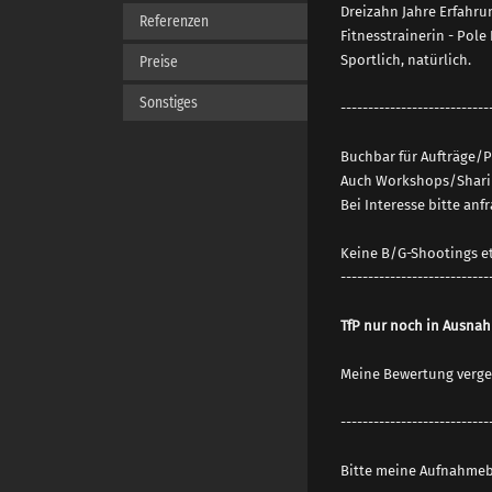
Dreizahn Jahre Erfahru
Referenzen
Fitnesstrainerin - Pole
Sportlich, natürlich.
Preise
Sonstiges
---------------------------
Buchbar für Aufträge/P
Auch Workshops/Sharin
Bei Interesse bitte anf
Keine B/G-Shootings etc
---------------------------
TfP nur noch in Ausnah
Meine Bewertung vergebe
---------------------------
Bitte meine Aufnahmebe