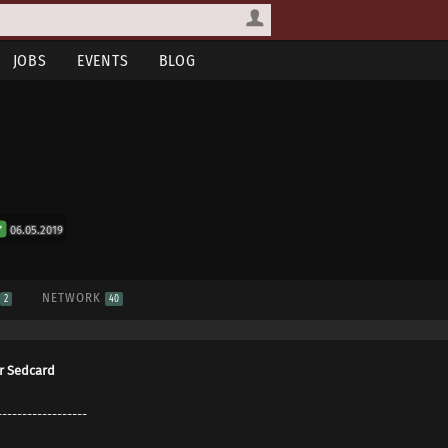
JOBS
EVENTS
BLOG
06.05.2019
S
NETWORK
2
40
r Sedcard
------------------