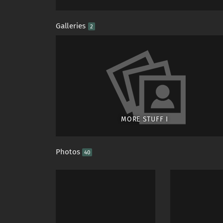
Galleries
2
MORE STUFF I
Photos
40