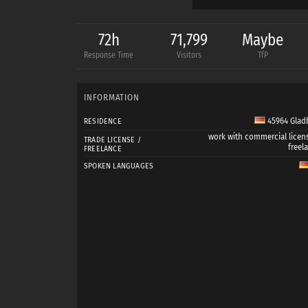
---------------------------
72h
71,799
Maybe
Danke an die talentier
Response Time
Visitors
TfP
mit denen ich bisher 
INFORMATION
Viele Grüße, Sabrina
45964 Glad
RESIDENCE
work with commercial licen
---------------------------
TRADE LICENSE /
freel
FREELANCE
SPOKEN LANGUAGES
Profilfoto: Daniel Otten