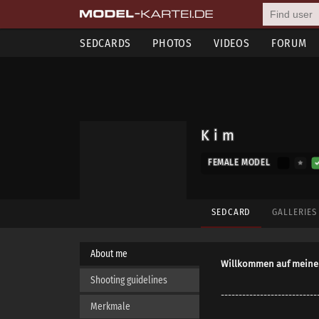
SEDCARDS
PHOTOS
VIDEOS
FORUM
K i m
FEMALE MODEL
SEDCARD
GALLERIE
About me
Willkommen auf meine
Shooting guidelines
---------------------------
Merkmale