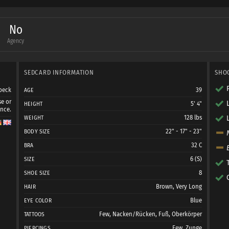
--------------------
No
ten Fotografen, Visas und Modelle,
Agency
zusammen gearbeitet habe.
SEDCARD INFORMATION
SHO
beck
39
AGE
se or
-------------------------
5' 4"
HEIGHT
ance.
128 lbs
WEIGHT
22" - 17" - 23"
BODY SIZE
32 C
BRA
6 (S)
SIZE
8
SHOE SIZE
Brown, Very Long
HAIR
Blue
EYE COLOR
Few, Nacken/Rücken, Fuß, Oberkörper
TATTOOS
Few, Zunge
PIERCINGS