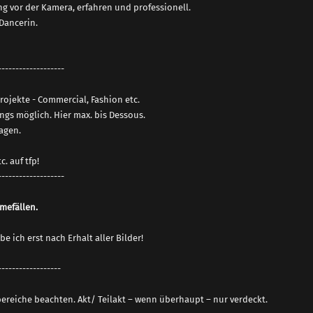
ng vor der Kamera, erfahren und professionell.
 Dancerin.
-------------------
rojekte - Commercial, Fashion etc.
gs möglich. Hier max. bis Dessous.
ragen.
. auf tfp!
-------------------
mefällen.
 ich erst nach Erhalt aller Bilder!
------------------
reiche beachten. Akt/ Teilakt – wenn überhaupt – nur verdeckt.