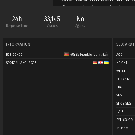
festzuhalten, indem m
nicht ist, diesen Mo
24h
33,145
No
Response Time
Visitors
Agency
schaffen.
INFORMATION
SEDCARD 
Hier möchte ich mit
60385 Frankfurt am Main
RESIDENCE
AGE
Ideen,
SPOKEN LANGUAGES
HEIGHT
Stils und Arbeitsweis
WEIGHT
BODY SIZE
BRA
Ich möchte gerne noc
SIZE
mich erfahren wollt,
SHOE SIZE
Anfrage von euch ! ! !
HAIR
EYE COLOR
TATTOOS
Ich stehe für einziga