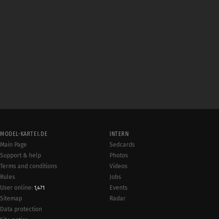
MODEL-KARTEI.DE
INTERN
Main Page
Sedcards
Support & help
Photos
Terms and conditions
Videos
Rules
Jobs
User online:
Events
1,471
Radar
Sitemap
Data protection