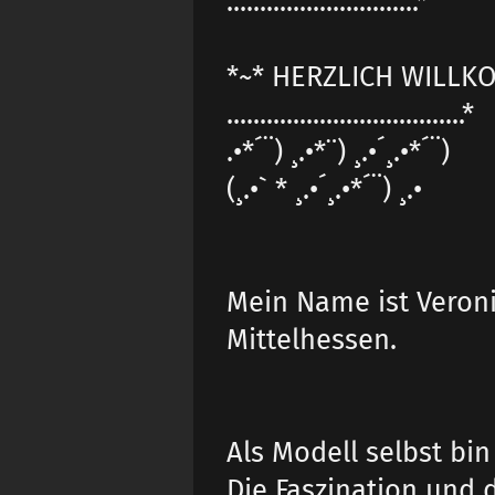
.............................*
*~* HERZLICH WILLK
....................................*
.•*´¨) ¸.•*¨) ¸.•´¸.•*´¨)
(¸.•` * ¸.•´¸.•*´¨) ¸.•
Mein Name ist Veron
Mittelhessen.
Als Modell selbst bin
Die Faszination und d