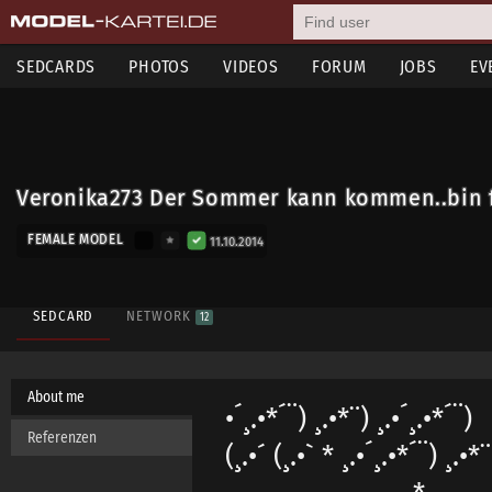
SEDCARDS
PHOTOS
VIDEOS
FORUM
JOBS
EV
Veronika273 Der Sommer kann kommen..bin fi
FEMALE MODEL
11.10.2014
SEDCARD
NETWORK
12
About me
•´¸.•*´¨) ¸.•*¨) ¸.•´¸.•*´¨)
Referenzen
(¸.•´ (¸.•` * ¸.•´¸.•*´¨) ¸.•*¨