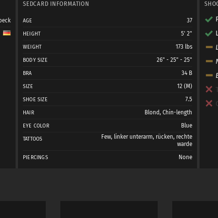
SEDCARD INFORMATION
SHO
beck
37
AGE
5' 2"
HEIGHT
173 lbs
WEIGHT
26" - 25" - 25"
BODY SIZE
34 B
BRA
12 (M)
SIZE
7.5
SHOE SIZE
Blond, Chin-length
HAIR
Blue
EYE COLOR
Few, linker unterarm, rücken, rechte
TATTOOS
warde
None
PIERCINGS