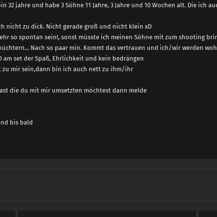
in 32 jahre und habe 3 Söhne 11 Jahre, 3 Jahre und 10 Wochen alt. Die ich 
h nicht zu dick. Nicht gerade groß und nicht klein xD
mehr so spontan sein!, sonst müsste ich meinen Söhne mit zum shooting bri
hüchtern... Nach so paar min. Kommt das vertrauen und ich/wir werden woh
 O am set der Spaß, Ehrlichkeit und kein bedrängen
t zu mir sein,dann bin ich auch nett zu ihm/ihr
hast die du mit mir umsetzten möchtest dann melde
und bis bald