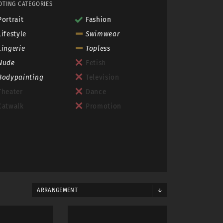
OTING CATEGORIES
Portrait
Fashion
Lifestyle
Swimwear
Lingerie
Topless
Nude
Fetish
Bodypainting
Television
Theater
Dance
Catwalk
Promotion
ARRANGEMENT