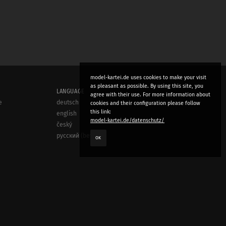
model-kartei.de uses cookies to make your visit
as pleasant as possible. By using this site, you
LANGUAGE
agree with their use. For more information about
e
deutsch
cookies and their configuration please follow
this link:
english
model-kartei.de/datenschutz/
český
русский (beta)
OK