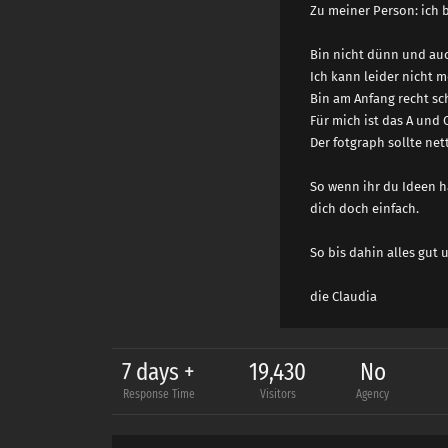
Zu meiner Person: ich b
Bin nicht dünn und auc
Ich kann leider nicht 
Bin am Anfang recht sc
Für mich ist das A und
Der fotgraph sollte net
So wenn ihr du Ideen 
dich doch einfach.
So bis dahin alles gut 
die Claudia
7 days +
19,430
No
Response Time
Visitors
Agency