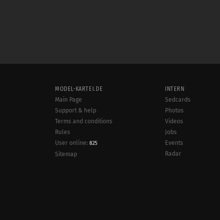
MODEL-KARTEI.DE
INTERN
Main Page
Sedcards
Support & help
Photos
Terms and conditions
Videos
Rules
Jobs
User online:
Events
825
Radar
Sitemap
Data protection
Site notice