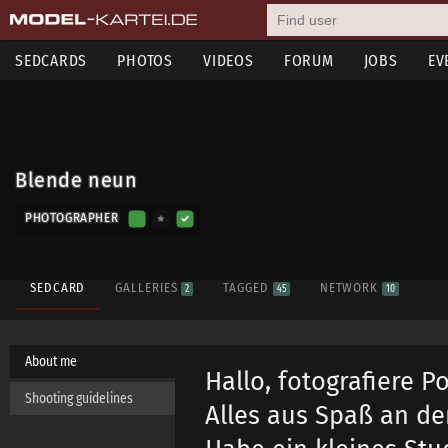
SEDCARDS
PHOTOS
VIDEOS
FORUM
JOBS
EV
Blende neun
PHOTOGRAPHER
SEDCARD
GALLERIES
TAGGED
NETWORK
2
45
10
About me
Hallo, fotografiere P
Shooting guidelines
Alles aus Spaß an der