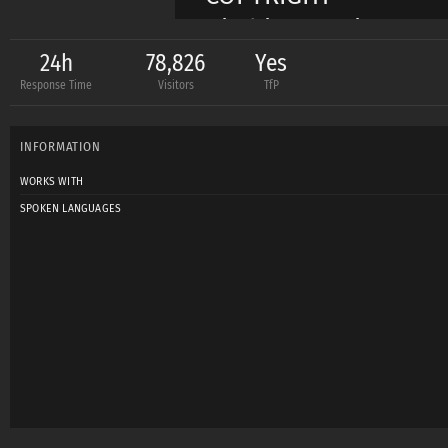
Die hier gezeigten F
Urheberrechtsbest
24h
78,826
Yes
Response Time
Visitors
TfP
und dürfen nicht ohn
oder verbreitet werd
INFORMATION
WORKS WITH
SPOKEN LANGUAGES