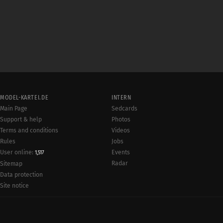
MODEL-KARTEI.DE
INTERN
Main Page
Sedcards
Support & help
Photos
Terms and conditions
Videos
Rules
Jobs
User online:
Events
1,517
Radar
Sitemap
Data protection
Site notice