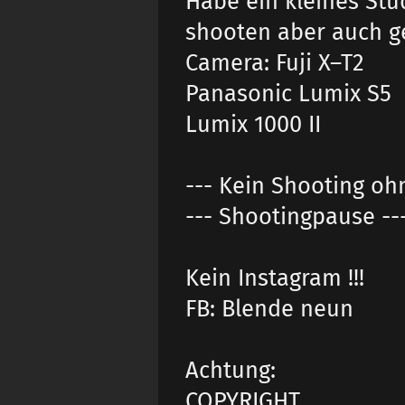
Habe ein kleines Stud
shooten aber auch g
Camera: Fuji X–T2
Panasonic Lumix S5
Lumix 1000 II
--- Kein Shooting oh
--- Shootingpause --
Kein Instagram !!!
FB: Blende neun
Achtung:
COPYRIGHT