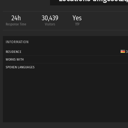
Alle Shootings von m
24h
30,439
Yes
Response Time
Visitors
TfP
Begleitperson beste
Einhaltung der vorh
INFORMATION
3
RESIDENCE
Bearbeitung einer vo
WORKS WITH
innerhalb von zwei 
SPOKEN LANGUAGES
Versand der entstan
aus Zeitgründen mac
[b]Rainer