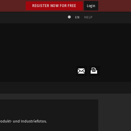
REGISTER NOW FOR FREE
Login
EN
HELP
odukt- und Industriefotos.