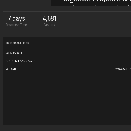
geplant oder suche i
-Wintershooting
7 days
4,681
Response Time
Visitors
-Horror-Shooting
- Pure Feelings
INFORMATION
-Akt Einzel & Paare
WORKS WITH
-Portrait
SPOKEN LANGUAGES
www.stie
WEBSITE
Ich arbeite prinzipie
Absprachen betrifft.
Bei Interesse dürft I
jedenfall zurück.
Weitere Bilder finde
photography.com
ode