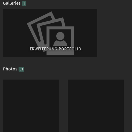
Galleries
1
https://www.faceboo
Ich freue mich auf e
Gabriela
ERWEITERUNG PORTFOLIO
Photos
31