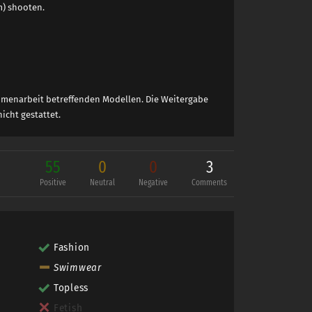
m) shooten.
ammenarbeit betreffenden Modellen. Die Weitergabe
icht gestattet.
55
0
0
3
Positive
Neutral
Negative
Comments
Fashion
Swimwear
Topless
Fetish