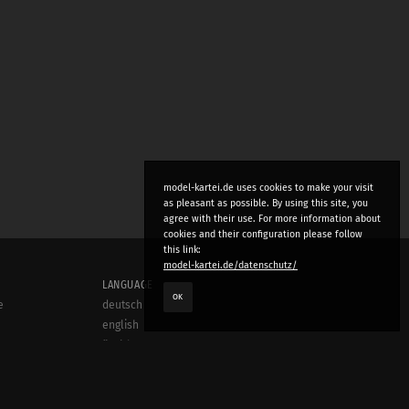
model-kartei.de uses cookies to make your visit
as pleasant as possible. By using this site, you
agree with their use. For more information about
cookies and their configuration please follow
this link:
model-kartei.de/datenschutz/
LANGUAGE
OK
e
deutsch
english
český
русский (beta)