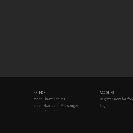
EXTERN
ACCOUNT
model-kartei.de MAPS
Register now for fre
model-kartei.de Messenger
Login
model-kartei.de MOBILE
goMK.de