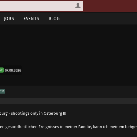
JOBS
EVENTS
BLOG
07.08.2026
117
urg - shootings only in Osterburg !!!
ren gesundheitlichen Ereignisses in meiner Familie, kann ich meinem lie