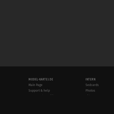
MODEL-KARTEI.DE
INTERN
Main Page
Sedcards
Support & help
Photos
Terms and conditions
Videos
Rules
Jobs
User online:
Events
1,697
Radar
Sitemap