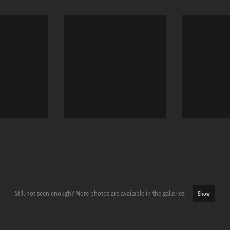
Still not seen enough? More photos are available in the galleries:
Show