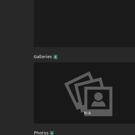
Galleries
8
MIA
Photos
4